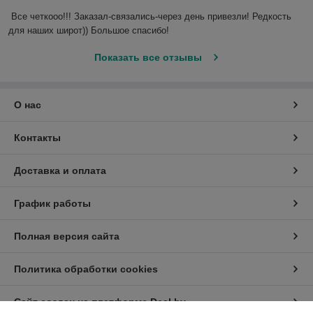
Все четкооо!!! Заказал-связались-через день привезли! Редкость 
для наших широт)) Большое спасибо!
Показать все отзывы
О нас
Контакты
Доставка и оплата
График работы
Полная версия сайта
Политика обработки cookies
Сайт создан на платформе Deal.by