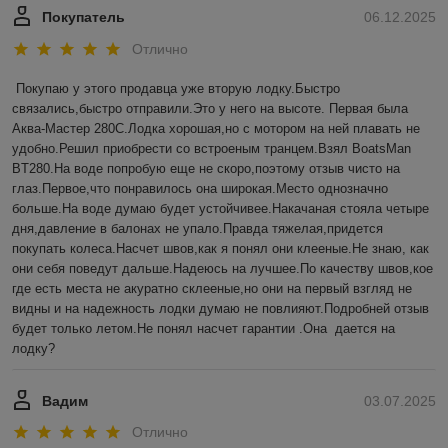
Покупатель
06.12.2025
Отлично
Покупаю у этого продавца уже вторую лодку.Быстро 
связались,быстро отправили.Это у него на высоте. Первая была 
Аква-Мастер 280С.Лодка хорошая,но с мотором на ней плавать не 
удобно.Решил приобрести со встроеным транцем.Взял BoatsMan 
BT280.На воде попробую еще не скоро,поэтому отзыв чисто на 
глаз.Первое,что понравилось она широкая.Место однозначно 
больше.На воде думаю будет устойчивее.Накачаная стояла четыре 
дня,давление в балонах не упало.Правда тяжелая,придется 
покупать колеса.Насчет швов,как я понял они клееные.Не знаю, как 
они себя поведут дальше.Надеюсь на лучшее.По качеству швов,кое 
где есть места не акуратно склееные,но они на первый взгляд не 
видны и на надежность лодки думаю не повлияют.Подробней отзыв 
будет только летом.Не понял насчет гарантии .Она  дается на 
лодку?
Вадим
03.07.2025
Отлично