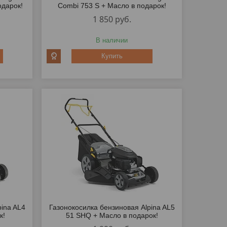
одарок!
Combi 753 S + Масло в подарок!
1 850
руб.
В наличии
Купить
pina AL4
Газонокосилка бензиновая Alpina AL5
к!
51 SHQ + Масло в подарок!