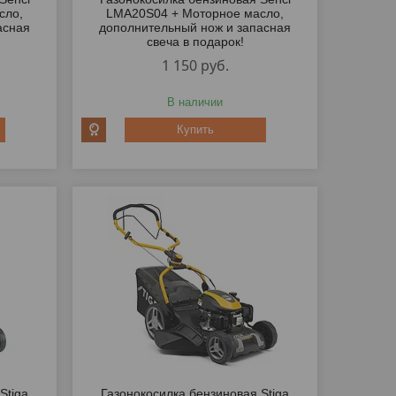
сло,
LMA20S04 + Моторное масло,
асная
дополнительный нож и запасная
свеча в подарок!
1 150
руб.
В наличии
Купить
Stiga
Газонокосилка бензиновая Stiga