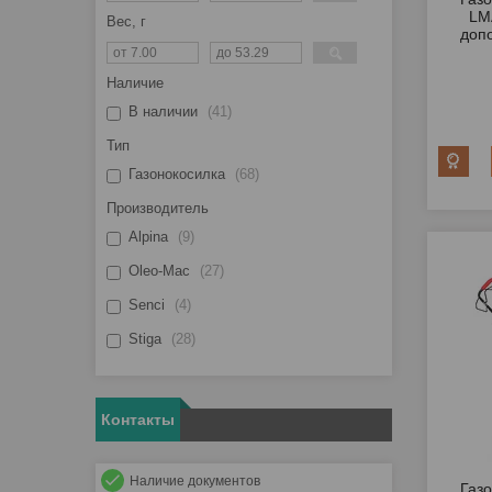
LM
Вес, г
доп
Наличие
В наличии
41
Тип
Газонокосилка
68
Производитель
Alpina
9
Oleo-Mac
27
Senci
4
Stiga
28
Контакты
Наличие документов
Газ