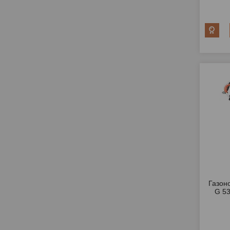
Газон
G 53