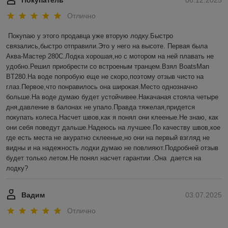
Отлично
Покупаю у этого продавца уже вторую лодку.Быстро 
связались,быстро отправили.Это у него на высоте. Первая была 
Аква-Мастер 280С.Лодка хорошая,но с мотором на ней плавать не 
удобно.Решил приобрести со встроеным транцем.Взял BoatsMan 
BT280.На воде попробую еще не скоро,поэтому отзыв чисто на 
глаз.Первое,что понравилось она широкая.Место однозначно 
больше.На воде думаю будет устойчивее.Накачаная стояла четыре 
дня,давление в балонах не упало.Правда тяжелая,придется 
покупать колеса.Насчет швов,как я понял они клееные.Не знаю, как 
они себя поведут дальше.Надеюсь на лучшее.По качеству швов,кое 
где есть места не акуратно склееные,но они на первый взгляд не 
видны и на надежность лодки думаю не повлияют.Подробней отзыв 
будет только летом.Не понял насчет гарантии .Она  дается на 
лодку?
Вадим
03.07.2025
Отлично