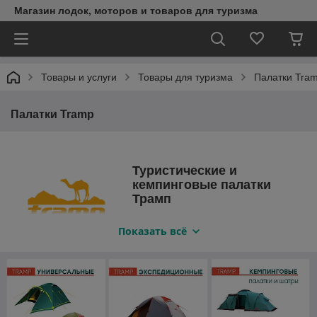
Магазин лодок, моторов и товаров для туризма
Товары и услуги
Товары для туризма
Палатки Tra
Палатки Tramp
Туристические и
кемпинговые палатки
Трамп
Компания производитель товаров
Показать всё
под брендом TRAMP уже много лет
создает высококачественные
палатки, опираясь на опыт
путешественников и любителей активного отдыха.
Специалисты компании постоянно анализируют
потребительский рынок, используют передовые технологии