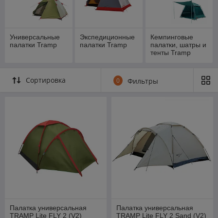
и современные материалы, разрабатывают новые модели и
контролируют качество.
В нашем интернет-магазине BoatShop.by представлен
широкий выбор туристических палаток Tramp, у нас вы
Универсальные
Экспедиционные
Кемпинговые
палатки Tramp
палатки Tramp
палатки, шатры и
можете купить как небольшую одноместную так и
тенты Tramp
вместительную четырехместную палатку от компании
Трамп.
В интернет-магазине BoatShop.by вы можете подобрать и
Сортировка
0
Фильтры
купить палатку Tramp с доставкой по Минску или в любой
регион Беларуси.
Палатка универсальная
Палатка универсальная
TRAMP Lite FLY 2 (V2)
TRAMP Lite FLY 2 Sand (V2)