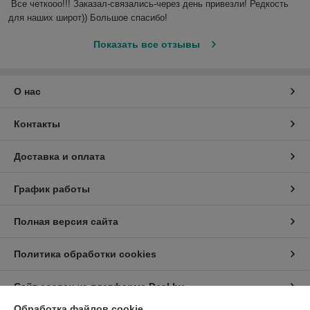
Все четкооо!!! Заказал-связались-через день привезли! Редкость 
для наших широт)) Большое спасибо!
Показать все отзывы
О нас
Контакты
Доставка и оплата
График работы
Полная версия сайта
Политика обработки cookies
Сайт создан на платформе Deal.by
Обработка файлов cookie