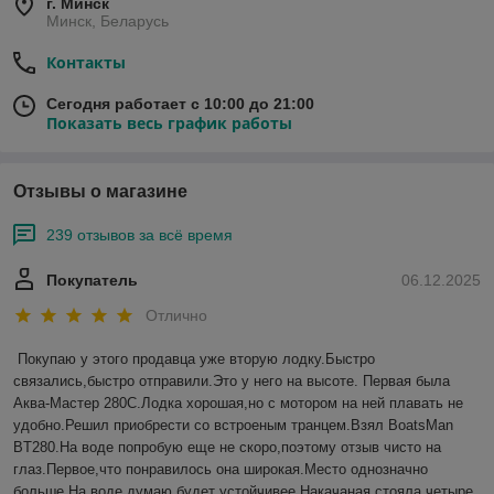
г. Минск
Минск, Беларусь
Контакты
Сегодня работает с 10:00 до 21:00
Показать весь график работы
Отзывы о магазине
239 отзывов за всё время
Покупатель
06.12.2025
Отлично
Покупаю у этого продавца уже вторую лодку.Быстро 
связались,быстро отправили.Это у него на высоте. Первая была 
Аква-Мастер 280С.Лодка хорошая,но с мотором на ней плавать не 
удобно.Решил приобрести со встроеным транцем.Взял BoatsMan 
BT280.На воде попробую еще не скоро,поэтому отзыв чисто на 
глаз.Первое,что понравилось она широкая.Место однозначно 
больше.На воде думаю будет устойчивее.Накачаная стояла четыре 