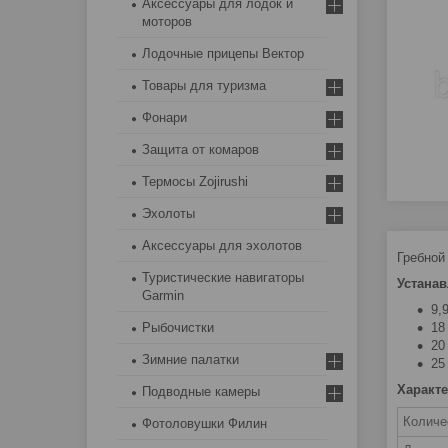
Аксессуары для лодок и
моторов
Лодочные прицепы Вектор
Товары для туризма
Фонари
Защита от комаров
Термосы Zojirushi
Эхолоты
Аксессуары для эхолотов
Гребной
Туристические навигаторы
Устана
Garmin
9,
18
Рыбочистки
20
Зимние палатки
25
Характе
Подводные камеры
Количе
Фотоловушки Филин