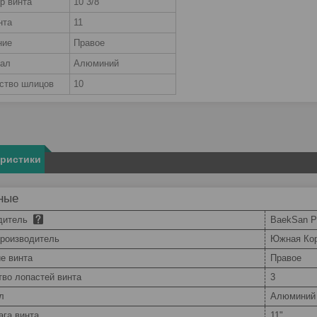
р винта
10 3/8
нта
11
ние
Правое
иал
Алюминий
ство шлицов
10
еристики
ные
дитель
BaekSan Pr
производитель
Южная Ко
е винта
Правое
тво лопастей винта
3
л
Алюминий
ага винта
11"