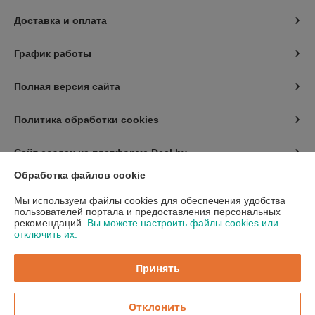
Доставка и оплата
График работы
Полная версия сайта
Политика обработки cookies
Сайт создан на платформе Deal.by
Обработка файлов cookie
Информация для покупателя
Мы используем файлы cookies для обеспечения удобства
пользователей портала и предоставления персональных
Индивидуальный предприниматель:
ИП Бицан Вадим Михайлович
рекомендаций.
Вы можете настроить файлы cookies или
220089, г. Минск, ул. Папанина, 15-44
отключить их.
Регистрационный номер ЕГР: 193081965
Принять
УНП: 193081965
Регистрационный орган: Минский горисполком
Отклонить