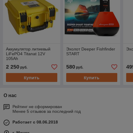
Аккумулятор литиевый
Эхолот Deeper Fishfinder
Эхо
LiFePO4 Titanat 12V
START
105Ah
2 250
580
49
руб.
руб.
Купить
Купить
О нас
Рейтинг не сформирован
Менее 5 отзывов за последний год
Работает с 08.06.2018
г. Минск