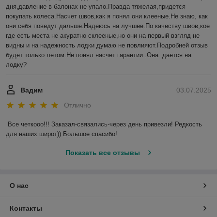
дня,давление в балонах не упало.Правда тяжелая,придется 
покупать колеса.Насчет швов,как я понял они клееные.Не знаю, как 
они себя поведут дальше.Надеюсь на лучшее.По качеству швов,кое 
где есть места не акуратно склееные,но они на первый взгляд не 
видны и на надежность лодки думаю не повлияют.Подробней отзыв 
будет только летом.Не понял насчет гарантии .Она  дается на 
лодку?
Вадим
03.07.2025
Отлично
Все четкооо!!! Заказал-связались-через день привезли! Редкость 
для наших широт)) Большое спасибо!
Показать все отзывы
О нас
Контакты