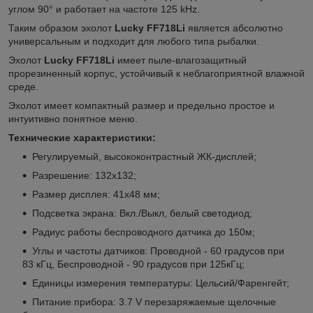
углом 90° и работает на частоте 125 kHz.
Таким образом эхолот
Lucky FF718Li
является абсолютно
универсальным и подходит для любого типа рыбалки.
Эхолот
Lucky FF718Li
имеет пыле-влагозащитный
прорезиненный корпус, устойчивый к неблагоприятной влажной
среде.
Эхолот имеет компактный размер и предельно простое и
интуитивно понятное меню.
Технические характеристики:
Регулируемый, высококонтрастный ЖК-дисплей;
Разрешение: 132х132;
Размер дисплея: 41х48 мм;
Подсветка экрана: Вкл./Выкл, белый светодиод;
Радиус работы беспроводного датчика до 150м;
Углы и частоты датчиков: Проводной - 60 градусов при
83 кГц, Беспроводной - 90 градусов при 125кГц;
Единицы измерения температуры: Цельсий/Фаренгейт;
Питание прибора: 3.7 V перезаряжаемые щелочные