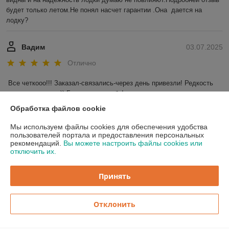
будет только летом.Не понял насчет гарантии .Она  дается на 
лодку?
Вадим
03.07.2025
Отлично
Все четкооо!!! Заказал-связались-через день привезли! Редкость 
для наших широт)) Большое спасибо!
Обработка файлов cookie
Показать все отзывы
Мы используем файлы cookies для обеспечения удобства
пользователей портала и предоставления персональных
рекомендаций.
Вы можете настроить файлы cookies или
О нас
отключить их.
Контакты
Принять
Доставка и оплата
Отклонить
График работы