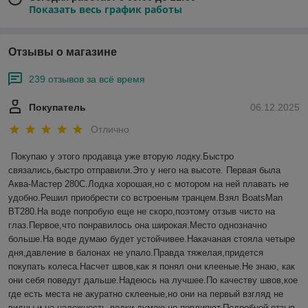
Показать весь график работы
Отзывы о магазине
239 отзывов за всё время
Покупатель
06.12.2025
Отлично
Покупаю у этого продавца уже вторую лодку.Быстро 
связались,быстро отправили.Это у него на высоте. Первая была 
Аква-Мастер 280С.Лодка хорошая,но с мотором на ней плавать не 
удобно.Решил приобрести со встроеным транцем.Взял BoatsMan 
BT280.На воде попробую еще не скоро,поэтому отзыв чисто на 
глаз.Первое,что понравилось она широкая.Место однозначно 
больше.На воде думаю будет устойчивее.Накачаная стояла четыре 
дня,давление в балонах не упало.Правда тяжелая,придется 
покупать колеса.Насчет швов,как я понял они клееные.Не знаю, как 
они себя поведут дальше.Надеюсь на лучшее.По качеству швов,кое 
где есть места не акуратно склееные,но они на первый взгляд не 
видны и на надежность лодки думаю не повлияют.Подробней отзыв 