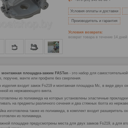
Условия оплаты и доставки
Производитель и гарантия
возврат товара в течение 14 дне
и монтажная площадка-зажим FASTen
- это набор для самостоятельной
е, поручне, мачте или профиле без сверления.
в изделия входит замок Fs219 и монтажная площадка Мс, в виде двух 
нной из нержавеющего винта.
зготовлены из полиамида на которых установлены эластичные прокладк
ливать на предметы различного сечения и два стяжных болта из нержа
айка изготовлена также из полиамида, в комплект входит разшеритель 
зготовлен из полиамида.
ажной площадке предусмотрены места для двух замков Fs219, а для вто