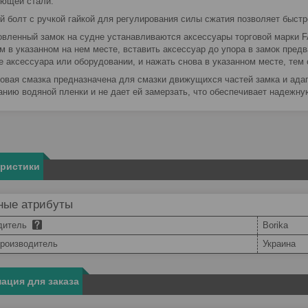
еющей стали.
й болт с ручкой гайкой для регулирования силы сжатия позволяет быстр
овленный замок на судне устанавливаются аксессуары торговой марки 
м в указанном на нем месте, вставить аксессуар до упора в замок пре
е аксессуара или оборудовании, и нажать снова в указанном месте, тем
овая смазка предназначена для смазки движущихся частей замка и ада
анию водяной пленки и не дает ей замерзать, что обеспечивает надежну
еристики
ные атрибуты
дитель
Borika
производитель
Украина
ация для заказа