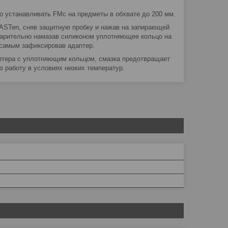
о устанавливать FMc на предметы в обхвате до 200 мм.
FASTen, сняв защитную пробку и нажав на запирающей
дварительно намазав силиконом уплотняющее кольцо на
 самым зафиксировав адаптер.
птера с уплотняющим кольцом, смазка предотвращает
ю работу в условиях низких температур.