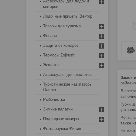
Аксессуары для лодок и
моторов
Лодочные прицепы Вектор
Товары для туризма
Фонари
Защита от комаров
Термосы Zojirushi
Эхолоты
Аксессуары для эхолотов
Замок 
рейленг
Туристические навигаторы
Garmin
В соста
выполне
Рыбочистки
Губки и
Зимние палатки
устанав
Ручка г
Подводные камеры
также и
Фотоловушки Филин
На монт