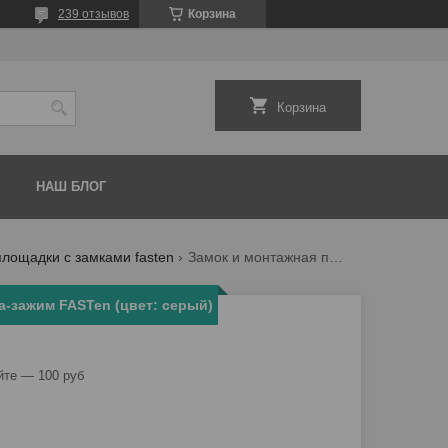
239 отзывов
Корзина
Корзина
НАШ БЛОГ
лощадки с замками fasten
Замок и монтажная площадка-зажим fasten (цвет: серый)
а-зажим FASTen (цвет: серый)
йте — 100 руб