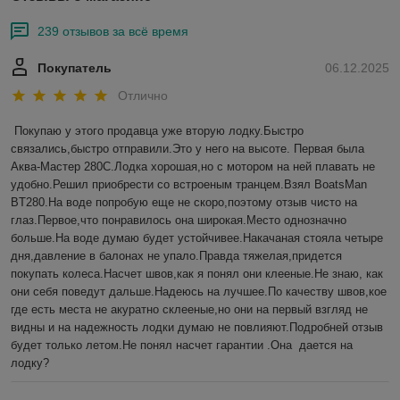
239 отзывов за всё время
Покупатель
06.12.2025
Отлично
Покупаю у этого продавца уже вторую лодку.Быстро 
связались,быстро отправили.Это у него на высоте. Первая была 
Аква-Мастер 280С.Лодка хорошая,но с мотором на ней плавать не 
удобно.Решил приобрести со встроеным транцем.Взял BoatsMan 
BT280.На воде попробую еще не скоро,поэтому отзыв чисто на 
глаз.Первое,что понравилось она широкая.Место однозначно 
больше.На воде думаю будет устойчивее.Накачаная стояла четыре 
дня,давление в балонах не упало.Правда тяжелая,придется 
покупать колеса.Насчет швов,как я понял они клееные.Не знаю, как 
они себя поведут дальше.Надеюсь на лучшее.По качеству швов,кое 
где есть места не акуратно склееные,но они на первый взгляд не 
видны и на надежность лодки думаю не повлияют.Подробней отзыв 
будет только летом.Не понял насчет гарантии .Она  дается на 
лодку?