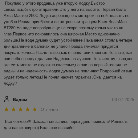
Покупаю у этого продавца уже вторую лодку.Быстро 
связались,быстро отправили.Это у него на высоте. Первая была 
Аква-Мастер 280С.Лодка хорошая,но с мотором на ней плавать не 
удобно.Решил приобрести со встроеным транцем.Взял BoatsMan 
BT280.На воде попробую еще не скоро,поэтому отзыв чисто на 
глаз.Первое,что понравилось она широкая.Место однозначно 
больше.На воде думаю будет устойчивее.Накачаная стояла четыре 
дня,давление в балонах не упало.Правда тяжелая,придется 
покупать колеса.Насчет швов,как я понял они клееные.Не знаю, как 
они себя поведут дальше.Надеюсь на лучшее.По качеству швов,кое 
где есть места не акуратно склееные,но они на первый взгляд не 
видны и на надежность лодки думаю не повлияют.Подробней отзыв 
будет только летом.Не понял насчет гарантии .Она  дается на 
лодку?
Вадим
03.07.2025
Отлично
Все четкооо!!! Заказал-связались-через день привезли! Редкость 
для наших широт)) Большое спасибо!