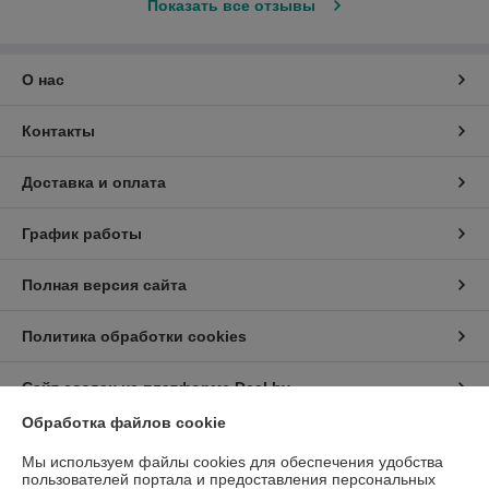
Показать все отзывы
О нас
Контакты
Доставка и оплата
График работы
Полная версия сайта
Политика обработки cookies
Сайт создан на платформе Deal.by
Обработка файлов cookie
Информация для покупателя
Мы используем файлы cookies для обеспечения удобства
пользователей портала и предоставления персональных