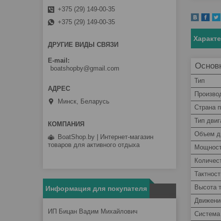
+375 (29) 149-00-35
+375 (29) 149-00-35
Характ
ДРУГИЕ ВИДЫ СВЯЗИ
E-mail
Основ
boatshopby@gmail.com
Тип
Произво
Минск, Беларусь
Страна 
Тип дви
Объем д
BoatShop.by | Интернет-магазин
товаров для активного отдыха
Мощнос
Количес
Тактнос
Высота 
Информация для покупателя
Движени
ИП Бицан Вадим Михайлович
Система