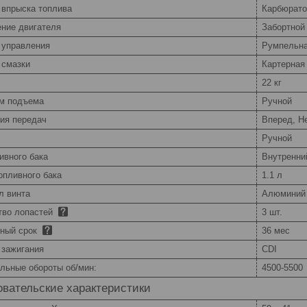
 впрыска топлива
Карбюрато
ние двигателя
Забортной
 управления
Румпельн
 смазки
Картерная
22 кг
м подъема
Ручной
ия передач
Вперед, Н
Ручной
ивного бака
Внутренни
опливного бака
1.1 л
л винта
Алюминий
тво лопастей
3 шт.
йный срок
36 мес
 зажигания
CDI
льные обороты об/мин:
4500-5500
вательские характеристики