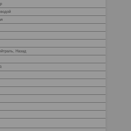
р
 водой
ая
ейтраль, Назад
й