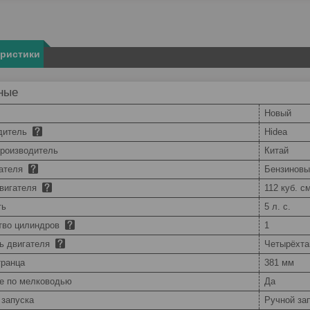
еристики
ные
Новый
дитель
Hidea
производитель
Китай
гателя
Бензиновы
вигателя
112 куб. с
ть
5 л. с.
тво цилиндров
1
ть двигателя
Четырёхта
транца
381 мм
е по мелководью
Да
 запуска
Ручной за