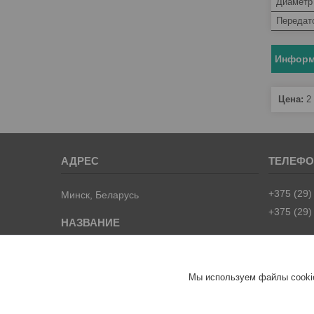
Диаметр
Передат
Информ
Цена:
2
+375 (29)
Минск, Беларусь
+375 (29)
BoatShop.by | Интернет-магазин товаров
для активного отдыха
Мы используем файлы cookie