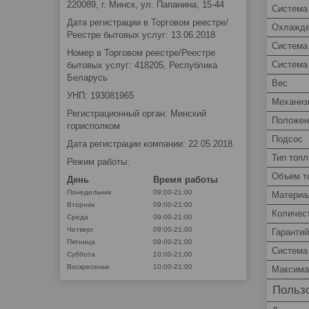
220089, г. Минск, ул. Папанина, 15-44
Система
Дата регистрации в Торговом реестре/
Охлажде
Реестре бытовых услуг: 13.06.2018
Система
Номер в Торговом реестре/Реестре
Система
бытовых услуг: 418205, Республика
Беларусь
Вес
УНП: 193081965
Механиз
Регистрационный орган: Минский
Положен
горисполком
Подсос
Дата регистрации компании: 22.05.2018
Тип топл
Режим работы:
Объем т
День
Время работы
Понедельник
09:00-21:00
Материа
Вторник
09:00-21:00
Количес
Среда
09:00-21:00
Четверг
09:00-21:00
Гаранти
Пятница
09:00-21:00
Система
Суббота
10:00-21:00
Воскресенье
10:00-21:00
Максима
Пользо