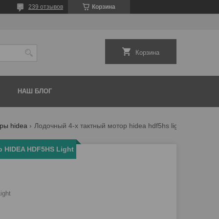
239 отзывов
Корзина
Корзина
НАШ БЛОГ
ры hidea
Лодочный 4-х тактный мотор hidea hdf5hs light
р HIDEA HDF5HS Light
ight