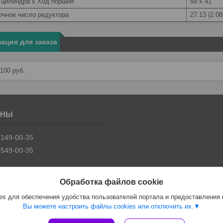
 цилиндра x Ход поршня
59 x 41
очное число редуктора
27:13 (2.08
ация для заказа
 100
руб.
 149-00-35
 549-00-35
Обработка файлов cookie
s для обеспечения удобства пользователей портала и предоставления
Вы можете настроить файлы cookies или отключить их.