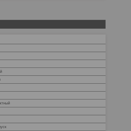
й
м
ктный
пуск