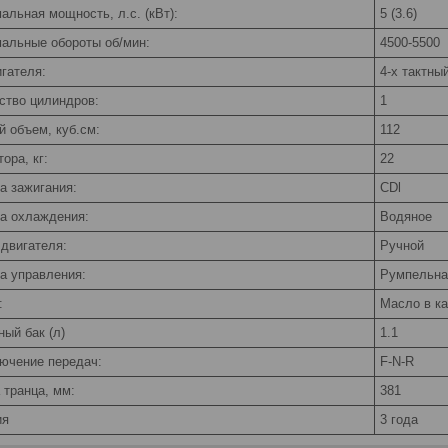
альная мощность, л.с. (кВт):
5 (3.6)
альные обороты об/мин:
4500-5500
игателя:
4-х тактны
ство цилиндров:
1
й объем, куб.см:
112
ора, кг:
22
а зажигания:
CDl
а охлаждения:
Водяное
 двигателя:
Ручной
а управления:
Румпельна
:
Масло в ка
ный бак (л)
1.1
ючение передач:
F-N-R
 транца, мм:
381
ия
3 года