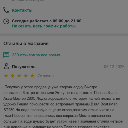
Контакты
Сегодня работает с 09:00 до 21:00
Показать весь график работы
Отзывы о магазине
239 отзывов за всё время
Покупатель
06.12.2025
Отлично
Покупаю у этого продавца уже вторую лодку.Быстро 
связались,быстро отправили.Это у него на высоте. Первая была 
Аква-Мастер 280С.Лодка хорошая,но с мотором на ней плавать не 
удобно.Решил приобрести со встроеным транцем.Взял BoatsMan 
BT280.На воде попробую еще не скоро,поэтому отзыв чисто на 
глаз.Первое,что понравилось она широкая.Место однозначно 
больше.На воде думаю будет устойчивее.Накачаная стояла четыре 
дня,давление в балонах не упало.Правда тяжелая,придется 