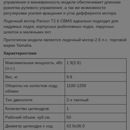
управления и маневренность модели обеспечивает длинная
рукоятка рулевого управления, а так же возможности
регулировки усилия вращения и угла дифферента мотора.
Лодочный мотор Parsun T2.6 CBMS идеально подходит для
надувных лодок, корпусных рыболовных лодок, парусных
шлюпок и маленьких яхт.
Прототипом модели является лодочный мотор 2.6 л.с. торговой
марки Yamaha.
Характеристики
Максимальная мощность, кВт.
1.9(2.6)
(л.с.)
Вес, кг
9.8
Обороты на холостом ходу,
1100-1200
об/мин
Тип двигателя
2-х тактный
Количество цилиндров
1
Рабочий объем, куб.см.
50
Диаметр цилиндра x ход
42.0х36.0