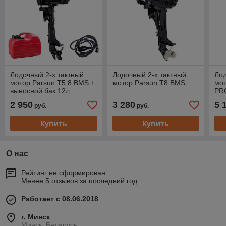
Лодочный 2-х тактный
Лодочный 2-х тактный
Лод
мотор Parsun T5.8 BMS +
мотор Parsun T8 BMS
мот
выносной бак 12л
PRO
2 950
3 280
5 
руб.
руб.
Купить
Купить
О нас
Рейтинг не сформирован
Менее 5 отзывов за последний год
Работает с 08.06.2018
г. Минск
Минск, Беларусь