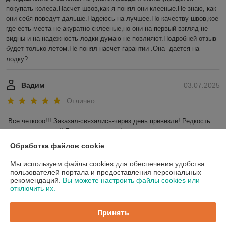
покупать колеса.Насчет швов,как я понял они клееные.Не знаю, как 
они себя поведут дальше.Надеюсь на лучшее.По качеству швов,кое 
где есть места не акуратно склееные,но они на первый взгляд не 
видны и на надежность лодки думаю не повлияют.Подробней отзыв 
будет только летом.Не понял насчет гарантии .Она  дается на 
лодку?
Вадим
03.07.2025
Отлично
Все четкооо!!! Заказал-связались-через день привезли! Редкость 
для наших широт)) Большое спасибо!
Обработка файлов cookie
Показать все отзывы
Мы используем файлы cookies для обеспечения удобства
пользователей портала и предоставления персональных
рекомендаций.
Вы можете настроить файлы cookies или
О нас
отключить их.
Контакты
Принять