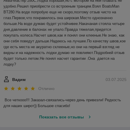
Аква-Мастер 280С.Лодка хорошая,но с мотором на ней плавать не 
удобно.Решил приобрести со встроеным транцем.Взял BoatsMan 
BT280.На воде попробую еще не скоро,поэтому отзыв чисто на 
глаз.Первое,что понравилось она широкая.Место однозначно 
больше.На воде думаю будет устойчивее.Накачаная стояла четыре 
дня,давление в балонах не упало.Правда тяжелая,придется 
покупать колеса.Насчет швов,как я понял они клееные.Не знаю, как 
они себя поведут дальше.Надеюсь на лучшее.По качеству швов,кое 
где есть места не акуратно склееные,но они на первый взгляд не 
видны и на надежность лодки думаю не повлияют.Подробней отзыв 
будет только летом.Не понял насчет гарантии .Она  дается на 
лодку?
Вадим
03.07.2025
Отлично
Все четкооо!!! Заказал-связались-через день привезли! Редкость 
для наших широт)) Большое спасибо!
Показать все отзывы