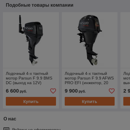
Подобные товары компании
Лодочный 4-х тактный
Лодочный 4-х тактный
Лод
мотор Parsun F 9.9 BMS
мотор Parsun F 9.9 AFWS
мот
DC (выход на 12V)
PRO EFI (инжектор, 20
вын
л.с.)
6 600
9 900
2 
руб.
руб.
Купить
Купить
О нас
Рейтинг не сформирован