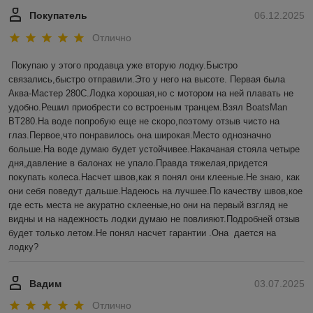
Покупатель
06.12.2025
Отлично
Покупаю у этого продавца уже вторую лодку.Быстро 
связались,быстро отправили.Это у него на высоте. Первая была 
Аква-Мастер 280С.Лодка хорошая,но с мотором на ней плавать не 
удобно.Решил приобрести со встроеным транцем.Взял BoatsMan 
BT280.На воде попробую еще не скоро,поэтому отзыв чисто на 
глаз.Первое,что понравилось она широкая.Место однозначно 
больше.На воде думаю будет устойчивее.Накачаная стояла четыре 
дня,давление в балонах не упало.Правда тяжелая,придется 
покупать колеса.Насчет швов,как я понял они клееные.Не знаю, как 
они себя поведут дальше.Надеюсь на лучшее.По качеству швов,кое 
где есть места не акуратно склееные,но они на первый взгляд не 
видны и на надежность лодки думаю не повлияют.Подробней отзыв 
будет только летом.Не понял насчет гарантии .Она  дается на 
лодку?
Вадим
03.07.2025
Отлично