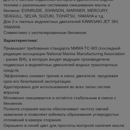
техники с различными системами смешивания масла и
бензина: EVINRUDE, JOHNSON, MARINER, MERCURY,
SEAGULL, SELVA, SUZUKI, TOHATSU, YAMAHA и т.д.
Для 2-х тактных водометных двигателей KAWASAKI JET SKI,
YAMAHA.
Совместимо с неэтилированным бензином.
Характеристики:
Превышает требования стандарта NMMA TC-W3 (последней
редакции ассоциации National Marine Manufacturing Association
- ранее BIA), в которую входят ведущие производители
подвесных и водомётных двигателей водных транспортных
средств.
Эффективно снижает трение и износ двигателя, продлевая
срок его безотказной эксплуатации.
Адаптировано для использования во всех типах систем
впрыска.
Мгновенно смешивается и остаётся стабильным в смеси с
бензином.
Полнота сгорания масла обеспечивает чистоту свечей
зажигания и позволяет избежать образования углеродистых
отложений в камере сгорания.
Окрашено в синий цвет для простоты контроля наличия масла