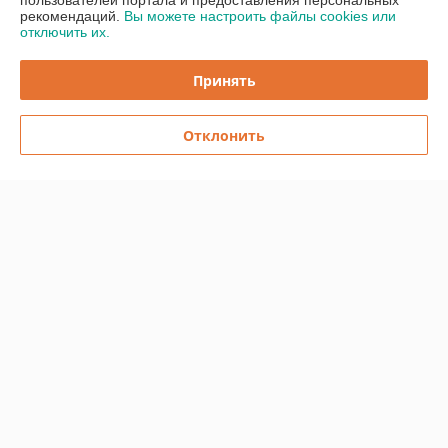
пользователей портала и предоставления персональных
рекомендаций.
Вы можете настроить файлы cookies или
О нас
отключить их.
Контакты
Принять
Доставка и оплата
Отклонить
График работы
Полная версия сайта
Политика обработки cookies
Сайт создан на платформе Deal.by
Информация для покупателя
Индивидуальный предприниматель:
ИП Бицан Вадим Михайлович
220089, г. Минск, ул. Папанина, 15-44