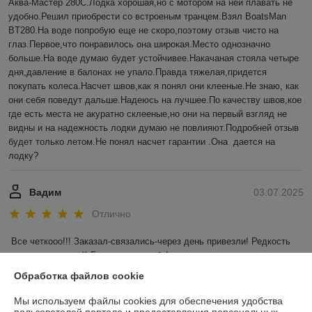
Аква-Мастер 280С.Лодка хорошая,но с мотором на ней плавать не 
удобно.Решил приобрести со встроеным транцем.Взял BoatsMan 
BT280.На воде попробую еще не скоро,поэтому отзыв чисто на 
глаз.Первое,что понравилось она широкая.Место однозначно 
больше.На воде думаю будет устойчивее.Накачаная стояла четыре 
дня,давление в балонах не упало.Правда тяжелая,придется 
покупать колеса.Насчет швов,как я понял они клееные.Не знаю, как 
они себя поведут дальше.Надеюсь на лучшее.По качеству швов,кое 
где есть места не акуратно склееные,но они на первый взгляд не 
видны и на надежность лодки думаю не повлияют.Подробней отзыв 
будет только летом.Не понял насчет гарантии .Она  дается на 
лодку?
Вадим
03.07.2025
Отлично
Все четкооо!!! Заказал-связались-через день привезли! Редкость 
для наших широт)) Большое спасибо!
Обработка файлов cookie
Показать все отзывы
Мы используем файлы cookies для обеспечения удобства