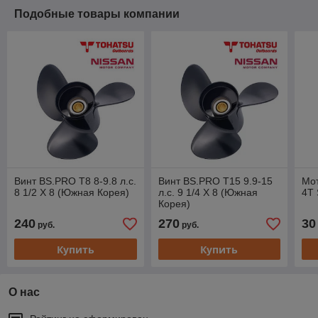
Подобные товары компании
Винт BS.PRO T8 8-9.8 л.с.
Винт BS.PRO T15 9.9-15
Мо
8 1/2 X 8 (Южная Корея)
л.с. 9 1/4 X 8 (Южная
4T
Корея)
240
270
30
руб.
руб.
Купить
Купить
О нас