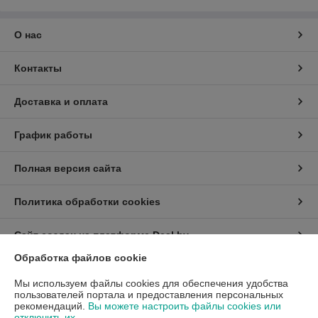
О нас
Контакты
Доставка и оплата
График работы
Полная версия сайта
Политика обработки cookies
Сайт создан на платформе Deal.by
Обработка файлов cookie
Информация для покупателя
Мы используем файлы cookies для обеспечения удобства
пользователей портала и предоставления персональных
Индивидуальный предприниматель:
ИП Бицан Вадим Михайлович
рекомендаций.
Вы можете настроить файлы cookies или
220089, г. Минск, ул. Папанина, 15-44
отключить их.