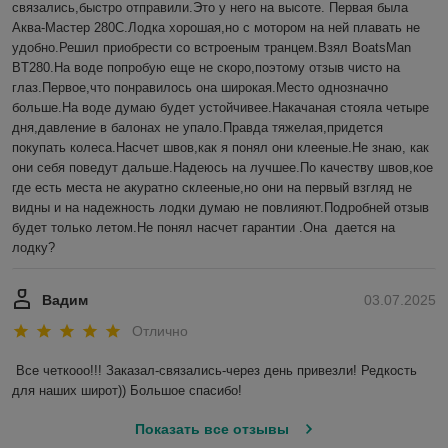
связались,быстро отправили.Это у него на высоте. Первая была 
Аква-Мастер 280С.Лодка хорошая,но с мотором на ней плавать не 
удобно.Решил приобрести со встроеным транцем.Взял BoatsMan 
BT280.На воде попробую еще не скоро,поэтому отзыв чисто на 
глаз.Первое,что понравилось она широкая.Место однозначно 
больше.На воде думаю будет устойчивее.Накачаная стояла четыре 
дня,давление в балонах не упало.Правда тяжелая,придется 
покупать колеса.Насчет швов,как я понял они клееные.Не знаю, как 
они себя поведут дальше.Надеюсь на лучшее.По качеству швов,кое 
где есть места не акуратно склееные,но они на первый взгляд не 
видны и на надежность лодки думаю не повлияют.Подробней отзыв 
будет только летом.Не понял насчет гарантии .Она  дается на 
лодку?
Вадим
03.07.2025
Отлично
Все четкооо!!! Заказал-связались-через день привезли! Редкость 
для наших широт)) Большое спасибо!
Показать все отзывы