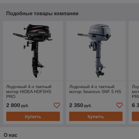
Подобные товары компании
Лодочный 4-х тактный
Лодочный 4-х тактный
Лод
мотор HIDEA HDF5HS
мотор Seanovo SNF 5 HS
мо
PRO
PR
2 800
2 350
6 
руб.
руб.
Купить
Купить
О нас