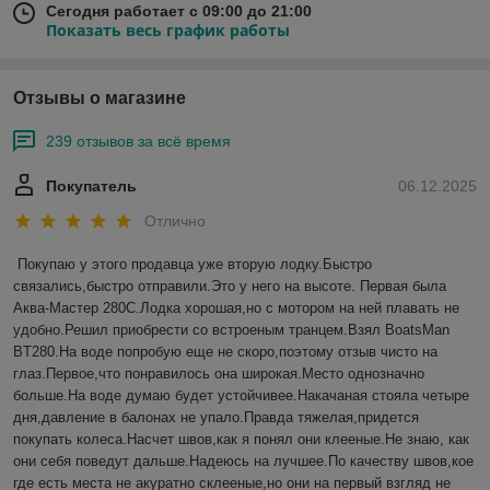
Сегодня работает с 09:00 до 21:00
Показать весь график работы
Отзывы о магазине
239 отзывов за всё время
Покупатель
06.12.2025
Отлично
Покупаю у этого продавца уже вторую лодку.Быстро 
связались,быстро отправили.Это у него на высоте. Первая была 
Аква-Мастер 280С.Лодка хорошая,но с мотором на ней плавать не 
удобно.Решил приобрести со встроеным транцем.Взял BoatsMan 
BT280.На воде попробую еще не скоро,поэтому отзыв чисто на 
глаз.Первое,что понравилось она широкая.Место однозначно 
больше.На воде думаю будет устойчивее.Накачаная стояла четыре 
дня,давление в балонах не упало.Правда тяжелая,придется 
покупать колеса.Насчет швов,как я понял они клееные.Не знаю, как 
они себя поведут дальше.Надеюсь на лучшее.По качеству швов,кое 
где есть места не акуратно склееные,но они на первый взгляд не 