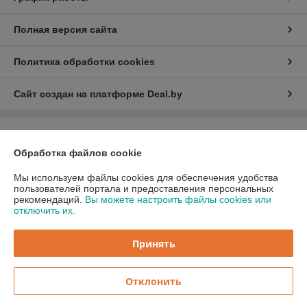
Полная версия сайта
Политика обработки cookies
Сайт создан на платформе Deal.by
Информация для покупателя
Обработка файлов cookie
Индивидуальный предприниматель:
ИП Бицан Вадим Михайлович
220089, г. Минск, ул. Папанина, 15-44
Мы используем файлы cookies для обеспечения удобства
пользователей портала и предоставления персональных
Регистрационный номер ЕГР: 193081965
рекомендаций.
Вы можете настроить файлы cookies или
отключить их.
УНП: 193081965
Регистрационный орган: Минский горисполком
Принять
Дата регистрации компании: 22.05.2018
Отклонить