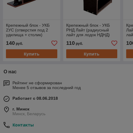
Крепежный блок - УКБ
Крепежный блок - УКБ
Кре
2УС (отверстия под 2
РНД Лайт (радиусный
Ла
удилища + столик)
лайт для лодок НДНД)
лай
140
110
10
руб.
руб.
Купить
Купить
О нас
Рейтинг не сформирован
Менее 5 отзывов за последний год
Работает с 08.06.2018
г. Минск
Минск, Беларусь
Контакты