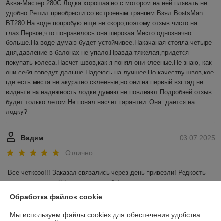
Аква-Мастер 280С.Лодка хорошая,но с мотором на ней плавать не 
удобно.Решил приобрести со встроеным транцем.Взял BoatsMan 
BT280.На воде попробую еще не скоро,поэтому отзыв чисто на 
глаз.Первое,что понравилось она широкая.Место однозначно 
больше.На воде думаю будет устойчивее.Накачаная стояла четыре 
дня,давление в балонах не упало.Правда тяжелая,придется 
покупать колеса.Насчет швов,как я понял они клееные.Не знаю, как 
они себя поведут дальше.Надеюсь на лучшее.По качеству швов,кое 
где есть места не акуратно склееные,но они на первый взгляд не 
видны и на надежность лодки думаю не повлияют.Подробней отзыв 
будет только летом.Не понял насчет гарантии .Она  дается на 
лодку?
Вадим
03.07.2025
Отлично
Все четкооо!!! Заказал-связались-через день привезли! Редкость 
для наших широт)) Большое спасибо!
Обработка файлов cookie
Показать все отзывы
Мы используем файлы cookies для обеспечения удобства