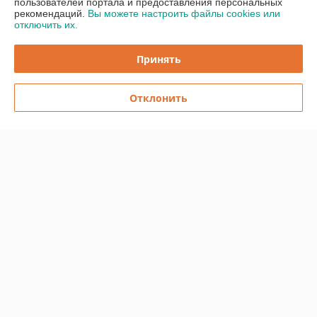
пользователей портала и предоставления персональных
рекомендаций.
Вы можете настроить файлы cookies или
О нас
отключить их.
Контакты
Принять
Доставка и оплата
Отклонить
График работы
Полная версия сайта
Политика обработки cookies
Сайт создан на платформе Deal.by
Информация для покупателя
Индивидуальный предприниматель:
ИП Бицан Вадим Михайлович
220089, г. Минск, ул. Папанина, 15-44