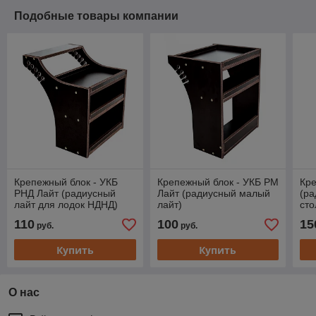
Подобные товары компании
Крепежный блок - УКБ
Крепежный блок - УКБ РМ
Кре
РНД Лайт (радиусный
Лайт (радиусный малый
(р
лайт для лодок НДНД)
лайт)
сто
110
100
15
руб.
руб.
Купить
Купить
О нас