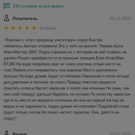
239 отзывов за всё время
Покупатель
06.12.2025
Отлично
Покупаю у этого продавца уже вторую лодку.Быстро 
связались,быстро отправили.Это у него на высоте. Первая была 
Аква-Мастер 280С.Лодка хорошая,но с мотором на ней плавать не 
удобно.Решил приобрести со встроеным транцем.Взял BoatsMan 
BT280.На воде попробую еще не скоро,поэтому отзыв чисто на 
глаз.Первое,что понравилось она широкая.Место однозначно 
больше.На воде думаю будет устойчивее.Накачаная стояла четыре 
дня,давление в балонах не упало.Правда тяжелая,придется 
покупать колеса.Насчет швов,как я понял они клееные.Не знаю, как 
они себя поведут дальше.Надеюсь на лучшее.По качеству швов,кое 
где есть места не акуратно склееные,но они на первый взгляд не 
видны и на надежность лодки думаю не повлияют.Подробней отзыв 
будет только летом.Не понял насчет гарантии .Она  дается на 
лодку?
Вадим
03.07.2025