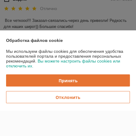
Отлично
Все четкооо!!! Заказал-связались-через день привезли! Редкость 
для наших широт)) Большое спасибо!
Показать все отзывы
Обработка файлов cookie
Мы используем файлы cookies для обеспечения удобства
пользователей портала и предоставления персональных
О нас
рекомендаций.
Вы можете настроить файлы cookies или
отключить их.
Контакты
Принять
Доставка и оплата
Отклонить
График работы
Полная версия сайта
Политика обработки cookies