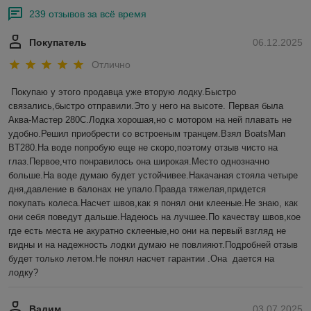
239 отзывов за всё время
Покупатель
06.12.2025
Отлично
Покупаю у этого продавца уже вторую лодку.Быстро 
связались,быстро отправили.Это у него на высоте. Первая была 
Аква-Мастер 280С.Лодка хорошая,но с мотором на ней плавать не 
удобно.Решил приобрести со встроеным транцем.Взял BoatsMan 
BT280.На воде попробую еще не скоро,поэтому отзыв чисто на 
глаз.Первое,что понравилось она широкая.Место однозначно 
больше.На воде думаю будет устойчивее.Накачаная стояла четыре 
дня,давление в балонах не упало.Правда тяжелая,придется 
покупать колеса.Насчет швов,как я понял они клееные.Не знаю, как 
они себя поведут дальше.Надеюсь на лучшее.По качеству швов,кое 
где есть места не акуратно склееные,но они на первый взгляд не 
видны и на надежность лодки думаю не повлияют.Подробней отзыв 
будет только летом.Не понял насчет гарантии .Она  дается на 
лодку?
Вадим
03.07.2025