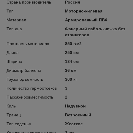
Страна производитель
Россия
Тип
Моторно-килевая
Материал
Армированный ПВХ
Тип дна
Фанерный пайол-книжка без
стрингеров
Плотность материала
850 г/м2
Длина
250 см
Ширина
134 см
Диаметр баллона
36 см
Грузоподъемность
300 кг
Kоличество гермоотсеков
3
Пассажировместимость
2
Киль
Надувной
Транец
Встроенный
Тип сиденья
Жесткое
Количество сидячих мест
2 шт.