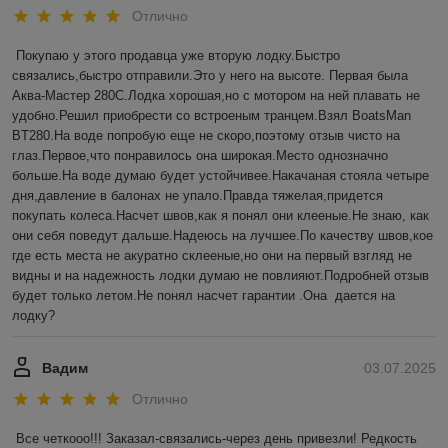
Отлично
Покупаю у этого продавца уже вторую лодку.Быстро 
связались,быстро отправили.Это у него на высоте. Первая была 
Аква-Мастер 280С.Лодка хорошая,но с мотором на ней плавать не 
удобно.Решил приобрести со встроеным транцем.Взял BoatsMan 
BT280.На воде попробую еще не скоро,поэтому отзыв чисто на 
глаз.Первое,что понравилось она широкая.Место однозначно 
больше.На воде думаю будет устойчивее.Накачаная стояла четыре 
дня,давление в балонах не упало.Правда тяжелая,придется 
покупать колеса.Насчет швов,как я понял они клееные.Не знаю, как 
они себя поведут дальше.Надеюсь на лучшее.По качеству швов,кое 
где есть места не акуратно склееные,но они на первый взгляд не 
видны и на надежность лодки думаю не повлияют.Подробней отзыв 
будет только летом.Не понял насчет гарантии .Она  дается на 
лодку?
Вадим
03.07.2025
Отлично
Все четкооо!!! Заказал-связались-через день привезли! Редкость 