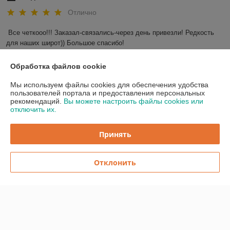
Отлично
Все четкооо!!! Заказал-связались-через день привезли! Редкость 
для наших широт)) Большое спасибо!
Показать все отзывы
Обработка файлов cookie
Мы используем файлы cookies для обеспечения удобства
пользователей портала и предоставления персональных
О нас
рекомендаций.
Вы можете настроить файлы cookies или
отключить их.
Контакты
Принять
Доставка и оплата
Отклонить
График работы
Полная версия сайта
Политика обработки cookies