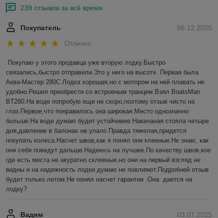
239 отзывов за всё время
Покупатель
06.12.2025
Отлично
Покупаю у этого продавца уже вторую лодку.Быстро 
связались,быстро отправили.Это у него на высоте. Первая была 
Аква-Мастер 280С.Лодка хорошая,но с мотором на ней плавать не 
удобно.Решил приобрести со встроеным транцем.Взял BoatsMan 
BT280.На воде попробую еще не скоро,поэтому отзыв чисто на 
глаз.Первое,что понравилось она широкая.Место однозначно 
больше.На воде думаю будет устойчивее.Накачаная стояла четыре 
дня,давление в балонах не упало.Правда тяжелая,придется 
покупать колеса.Насчет швов,как я понял они клееные.Не знаю, как 
они себя поведут дальше.Надеюсь на лучшее.По качеству швов,кое 
где есть места не акуратно склееные,но они на первый взгляд не 
видны и на надежность лодки думаю не повлияют.Подробней отзыв 
будет только летом.Не понял насчет гарантии .Она  дается на 
лодку?
Вадим
03.07.2025