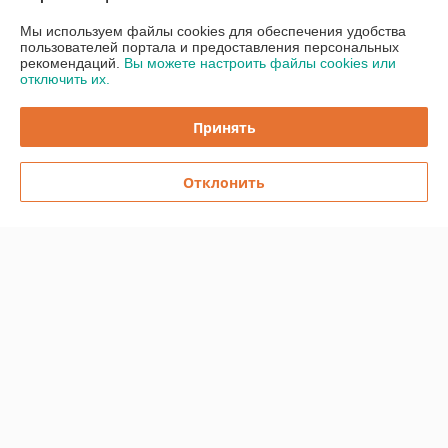
Мы используем файлы cookies для обеспечения удобства
пользователей портала и предоставления персональных
О нас
рекомендаций.
Вы можете настроить файлы cookies или
отключить их.
Контакты
Принять
Доставка и оплата
Отклонить
График работы
Полная версия сайта
Политика обработки cookies
Сайт создан на платформе Deal.by
Информация для покупателя
Индивидуальный предприниматель:
ИП Бицан Вадим Михайлович
220089, г. Минск, ул. Папанина, 15-44