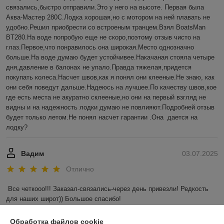
связались,быстро отправили.Это у него на высоте. Первая была 
Аква-Мастер 280С.Лодка хорошая,но с мотором на ней плавать не 
удобно.Решил приобрести со встроеным транцем.Взял BoatsMan 
BT280.На воде попробую еще не скоро,поэтому отзыв чисто на 
глаз.Первое,что понравилось она широкая.Место однозначно 
больше.На воде думаю будет устойчивее.Накачаная стояла четыре 
дня,давление в балонах не упало.Правда тяжелая,придется 
покупать колеса.Насчет швов,как я понял они клееные.Не знаю, как 
они себя поведут дальше.Надеюсь на лучшее.По качеству швов,кое 
где есть места не акуратно склееные,но они на первый взгляд не 
видны и на надежность лодки думаю не повлияют.Подробней отзыв 
будет только летом.Не понял насчет гарантии .Она  дается на 
лодку?
Вадим
03.07.2025
Отлично
Все четкооо!!! Заказал-связались-через день привезли! Редкость 
для наших широт)) Большое спасибо!
Показать все отзывы
Обработка файлов cookie