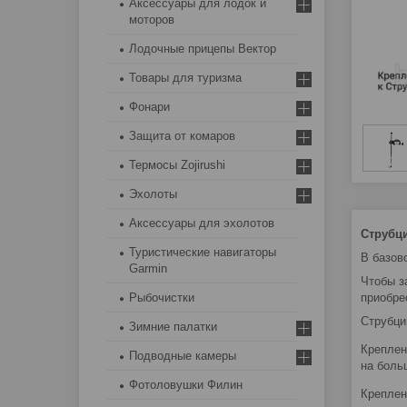
Аксессуары для лодок и
моторов
Лодочные прицепы Вектор
Товары для туризма
Фонари
Защита от комаров
Термосы Zojirushi
Эхолоты
Аксессуары для эхолотов
Струбц
Туристические навигаторы
В базов
Garmin
Чтобы з
приобре
Рыбочистки
Струбци
Зимние палатки
Креплен
Подводные камеры
на боль
Фотоловушки Филин
Креплен