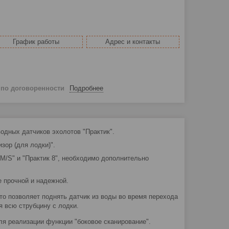
График работы
Адрес и контакты
й
по договоренности
Подробнее
одных датчиков эхолотов "Практик".
зор (для лодки)".
 М/S" и "Практик 8", необходимо дополнительно
е прочной и надежной.
то позволяет поднять датчик из воды во время перехода
я всю струбцину с лодки.
я реализации функции "боковое сканирование".