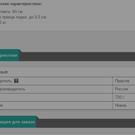
ские характеристики:
танги: 50 см
 транца лодки: до 5,5 см
2 кг
еристики
ные
дитель
Практик
производитель
Россия
720 г
ие
Новое
ация для заказа