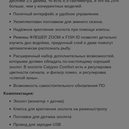
дисплей 3,5 дюйма, то есть 8,9 сантиметра, и это на 25%
больше, чем у конкурентных моделей.
Понятный интерфейс и удобное управление.
Укомплектован поплавком для зимнего сезона.
Надёжное крепление эхолота при помощи клипсы.
Режимы ФЛЕШЕР, ZOOM и FISH ID позволят детально
изучить дно водоёма, придонный слой и даже помогут
автоматически распознать рыбу.
Расширенный набор дополнительных возможностей,
которыми должен обладать по-настоящему хороший
эхолот. В эхолоте Calypso Comfort есть и регулировка
цветности сигнала, и фильтр помех, и регулировка
«слепой зоны».
Возможность самостоятельного обновления ПО.
Комплектация:
Эхолот (монитор + датчик)
Клипса для крепления эхолота на ремень/стропу
Поплавок для датчика эхолота
Провод для зарядки USB