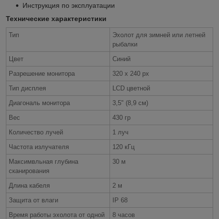
Инструкция по эксплуатации
Технические характеристики
Тип
Эхолот для зимней или летней
рыбалки
Цвет
Синий
Разрешение монитора
320 х 240 px
Тип дисплея
LCD цветной
Диагональ монитора
3,5" (8,9 см)
Вес
430 гр
Количество лучей
1 луч
Частота излучателя
120 кГц
Максимвльная глубина
30 м
сканирования
Длина кабеля
2 м
Защита от влаги
IP 68
Время работы эхолота от одной
8 часов