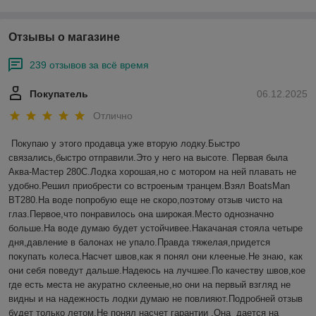
Отзывы о магазине
239 отзывов за всё время
Покупатель
06.12.2025
Отлично
Покупаю у этого продавца уже вторую лодку.Быстро 
связались,быстро отправили.Это у него на высоте. Первая была 
Аква-Мастер 280С.Лодка хорошая,но с мотором на ней плавать не 
удобно.Решил приобрести со встроеным транцем.Взял BoatsMan 
BT280.На воде попробую еще не скоро,поэтому отзыв чисто на 
глаз.Первое,что понравилось она широкая.Место однозначно 
больше.На воде думаю будет устойчивее.Накачаная стояла четыре 
дня,давление в балонах не упало.Правда тяжелая,придется 
покупать колеса.Насчет швов,как я понял они клееные.Не знаю, как 
они себя поведут дальше.Надеюсь на лучшее.По качеству швов,кое 
где есть места не акуратно склееные,но они на первый взгляд не 
видны и на надежность лодки думаю не повлияют.Подробней отзыв 
будет только летом.Не понял насчет гарантии .Она  дается на 