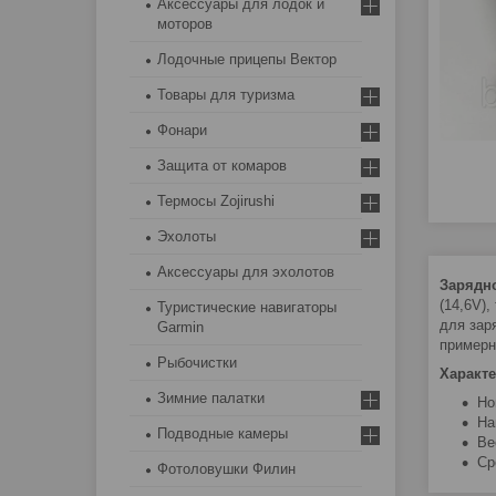
Аксессуары для лодок и
моторов
Лодочные прицепы Вектор
Товары для туризма
Фонари
Защита от комаров
Термосы Zojirushi
Эхолоты
Аксессуары для эхолотов
Зарядно
(14,6V)
Туристические навигаторы
для зар
Garmin
примерн
Рыбочистки
Характе
Зимние палатки
Но
На
Подводные камеры
Ве
Ср
Фотоловушки Филин