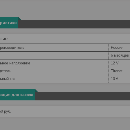
еристики
ные
производитель
Россия
6 месяцев
ьное напряжение
12 V
дитель
Titanat
ьный ток:
10 A
ация для заказа
50
руб.