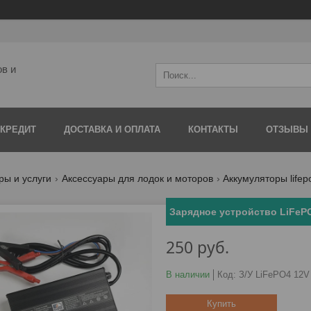
ов и
 КРЕДИТ
ДОСТАВКА И ОПЛАТА
КОНТАКТЫ
ОТЗЫВЫ
ры и услуги
Аксессуары для лодок и моторов
Аккумуляторы lifep
Зарядное устройство LiFePO
250
руб.
В наличии
Код:
З/У LiFePO4 12V
Купить