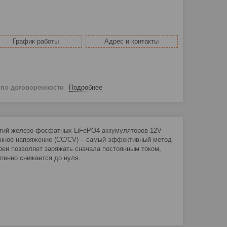
График работы
Адрес и контакты
й
по договоренности
Подробнее
итий-железо-фосфатных LiFePO4 аккумуляторов 12V
тоянное напряжение (СС/СV) – самый эффективный метод
реи позволяет заряжать сначала постоянным током,
пенно снижается до нуля.