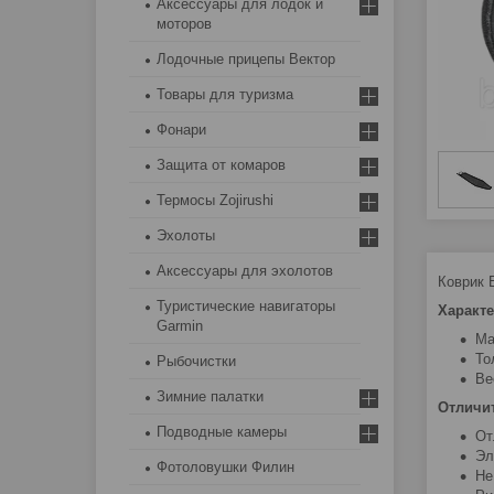
Аксессуары для лодок и
моторов
Лодочные прицепы Вектор
Товары для туризма
Фонари
Защита от комаров
Термосы Zojirushi
Эхолоты
Аксессуары для эхолотов
Коврик 
Туристические навигаторы
Характе
Garmin
Ма
То
Рыбочистки
Ве
Зимние палатки
Отличи
Подводные камеры
От
Эл
Фотоловушки Филин
Не