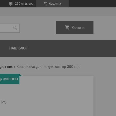
239 отзывов
Корзина
Корзина
НАШ БЛОГ
одок пвх
Коврик eva для лодки хантер 390 про
р 390 ПРО
 ПРО