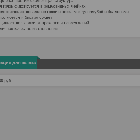
фленая противоскользящая структура
я грязь фиксируется в ромбовидных ячейках
едотвращает попадание грязи и песка между палубой и баллонами
гко моется и быстро сохнет
щищает пол лодки от проколов и повреждений
личное качество изготовления
ация для заказа
00
руб.