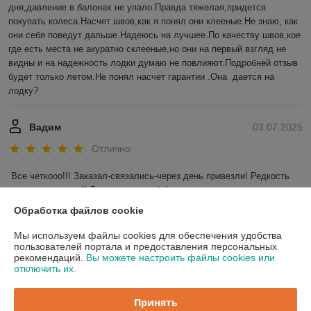
дня,давление в балонах не упало.Правда тяжелая,придется 
покупать колеса.Насчет швов,как я понял они клееные.Не знаю, как 
они себя поведут дальше.Надеюсь на лучшее.По качеству швов,кое 
где есть места не акуратно склееные,но они на первый взгляд не 
видны и на надежность лодки думаю не повлияют.Подробней отзыв 
будет только летом.Не понял насчет гарантии .Она  дается на 
лодку?
Вадим
03.07.2025
Отлично
Все четкооо!!! Заказал-связались-через день привезли! Редкость 
для наших широт)) Большое спасибо!
Обработка файлов cookie
Показать все отзывы
Мы используем файлы cookies для обеспечения удобства
пользователей портала и предоставления персональных
рекомендаций.
Вы можете настроить файлы cookies или
О нас
отключить их.
Контакты
Принять