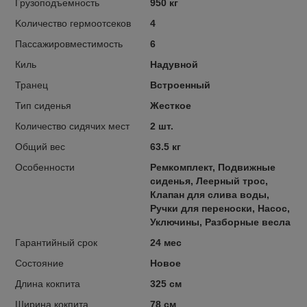
Грузоподъемность
950 кг
Kоличество гермоотсеков
4
Пассажировместимость
6
Киль
Надувной
Транец
Встроенный
Тип сиденья
Жесткое
Количество сидячих мест
2 шт.
Общий вес
63.5 кг
Особенности
Ремкомплект, Подвижные
сиденья, Леерный трос,
Клапан для слива воды,
Ручки для переноски, Насос,
Уключины, Разборные весла
Гарантийный срок
24 мес
Состояние
Новое
Длина кокпита
325 см
Ширина кокпита
78 см