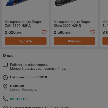
Моторная лодка Roger
Моторная лодка Roger
Мот
Zefir 3500 НДНД
Sfera 3300 НДНД
Zef
2 620
2 590
3 
руб.
руб.
Купить
Купить
О нас
Рейтинг не сформирован
Менее 5 отзывов за последний год
Работает с 08.06.2018
г. Минск
Минск, Беларусь
Контакты
Сегодня работает с 10:00 до 21:00