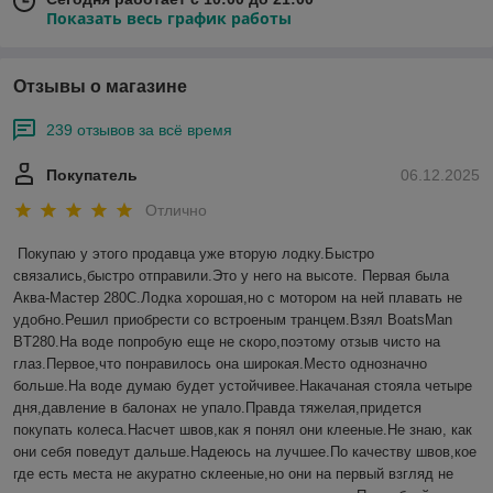
Показать весь график работы
Отзывы о магазине
239 отзывов за всё время
Покупатель
06.12.2025
Отлично
Покупаю у этого продавца уже вторую лодку.Быстро 
связались,быстро отправили.Это у него на высоте. Первая была 
Аква-Мастер 280С.Лодка хорошая,но с мотором на ней плавать не 
удобно.Решил приобрести со встроеным транцем.Взял BoatsMan 
BT280.На воде попробую еще не скоро,поэтому отзыв чисто на 
глаз.Первое,что понравилось она широкая.Место однозначно 
больше.На воде думаю будет устойчивее.Накачаная стояла четыре 
дня,давление в балонах не упало.Правда тяжелая,придется 
покупать колеса.Насчет швов,как я понял они клееные.Не знаю, как 
они себя поведут дальше.Надеюсь на лучшее.По качеству швов,кое 
где есть места не акуратно склееные,но они на первый взгляд не 