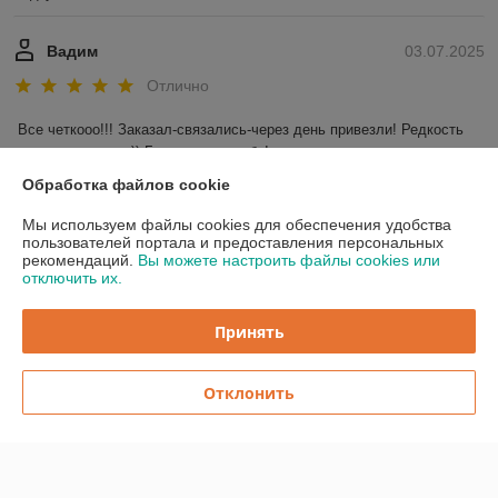
Вадим
03.07.2025
Отлично
Все четкооо!!! Заказал-связались-через день привезли! Редкость 
для наших широт)) Большое спасибо!
Обработка файлов cookie
Показать все отзывы
Мы используем файлы cookies для обеспечения удобства
пользователей портала и предоставления персональных
рекомендаций.
Вы можете настроить файлы cookies или
О нас
отключить их.
Контакты
Принять
Доставка и оплата
Отклонить
График работы
Полная версия сайта