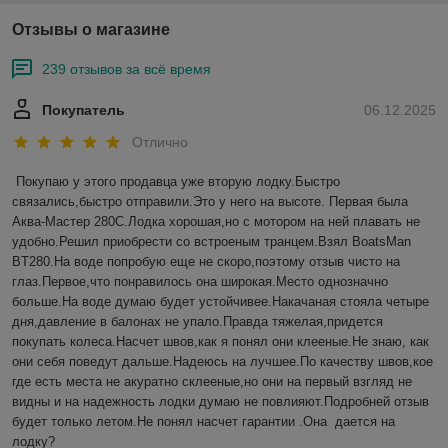
Отзывы о магазине
239 отзывов за всё время
Покупатель
06.12.2025
Отлично
Покупаю у этого продавца уже вторую лодку.Быстро 
связались,быстро отправили.Это у него на высоте. Первая была 
Аква-Мастер 280С.Лодка хорошая,но с мотором на ней плавать не 
удобно.Решил приобрести со встроеным транцем.Взял BoatsMan 
BT280.На воде попробую еще не скоро,поэтому отзыв чисто на 
глаз.Первое,что понравилось она широкая.Место однозначно 
больше.На воде думаю будет устойчивее.Накачаная стояла четыре 
дня,давление в балонах не упало.Правда тяжелая,придется 
покупать колеса.Насчет швов,как я понял они клееные.Не знаю, как 
они себя поведут дальше.Надеюсь на лучшее.По качеству швов,кое 
где есть места не акуратно склееные,но они на первый взгляд не 
видны и на надежность лодки думаю не повлияют.Подробней отзыв 
будет только летом.Не понял насчет гарантии .Она  дается на 
лодку?