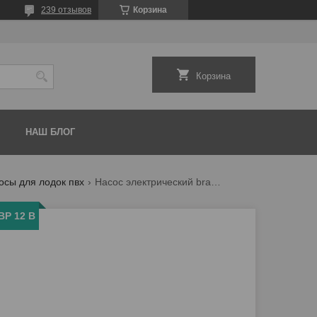
239 отзывов
Корзина
Корзина
НАШ БЛОГ
осы для лодок пвх
Насос электрический bravo bp 12 b
BP 12 B