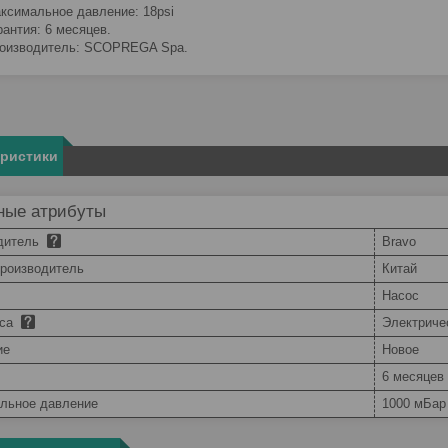
ксимальное давление: 18psi
рантия: 6 месяцев.
оизводитель: SCOPREGA Spa.
еристики
ные атрибуты
дитель
Bravo
производитель
Китай
Насос
оса
Электриче
ие
Новое
6 месяцев
льное давление
1000 мБар