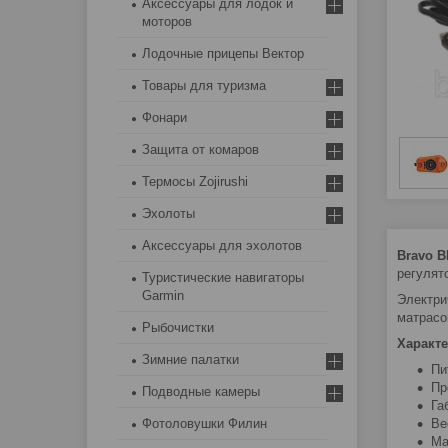
Аксессуары для лодок и
моторов
Лодочные прицепы Вектор
Товары для туризма
Фонари
Защита от комаров
Термосы Zojirushi
Эхолоты
Аксессуары для эхолотов
Bravo B
регулят
Туристические навигаторы
Garmin
Электри
матрасо
Рыбочистки
Характе
Зимние палатки
Пи
Пр
Подводные камеры
Га
Фотоловушки Филин
Ве
Ма