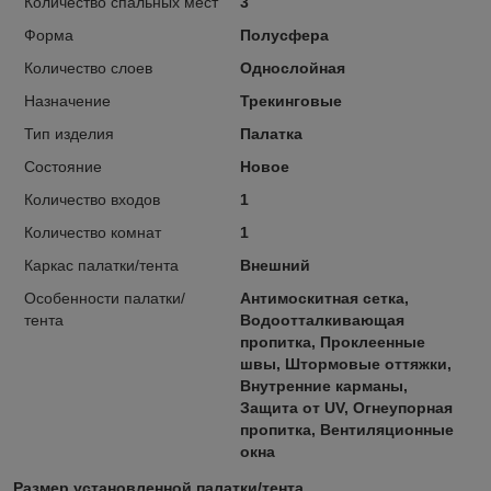
Количество спальных мест
3
Форма
Полусфера
Количество слоев
Однослойная
Назначение
Трекинговые
Тип изделия
Палатка
Состояние
Новое
Количество входов
1
Количество комнат
1
Каркас палатки/тента
Внешний
Особенности палатки/
Антимоскитная сетка,
тента
Водоотталкивающая
пропитка, Проклеенные
швы, Штормовые оттяжки,
Внутренние карманы,
Защита от UV, Огнеупорная
пропитка, Вентиляционные
окна
Размер установленной палатки/тента