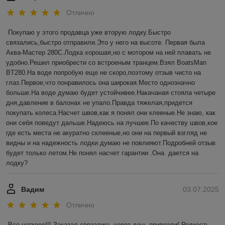
Отлично
Покупаю у этого продавца уже вторую лодку.Быстро 
связались,быстро отправили.Это у него на высоте. Первая была 
Аква-Мастер 280С.Лодка хорошая,но с мотором на ней плавать не 
удобно.Решил приобрести со встроеным транцем.Взял BoatsMan 
BT280.На воде попробую еще не скоро,поэтому отзыв чисто на 
глаз.Первое,что понравилось она широкая.Место однозначно 
больше.На воде думаю будет устойчивее.Накачаная стояла четыре 
дня,давление в балонах не упало.Правда тяжелая,придется 
покупать колеса.Насчет швов,как я понял они клееные.Не знаю, как 
они себя поведут дальше.Надеюсь на лучшее.По качеству швов,кое 
где есть места не акуратно склееные,но они на первый взгляд не 
видны и на надежность лодки думаю не повлияют.Подробней отзыв 
будет только летом.Не понял насчет гарантии .Она  дается на 
лодку?
Вадим
03.07.2025
Отлично
Все четкооо!!! Заказал-связались-через день привезли! Редкость 