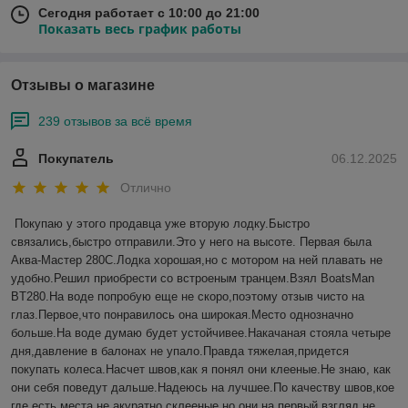
Сегодня работает с 10:00 до 21:00
Показать весь график работы
Отзывы о магазине
239 отзывов за всё время
Покупатель
06.12.2025
Отлично
Покупаю у этого продавца уже вторую лодку.Быстро 
связались,быстро отправили.Это у него на высоте. Первая была 
Аква-Мастер 280С.Лодка хорошая,но с мотором на ней плавать не 
удобно.Решил приобрести со встроеным транцем.Взял BoatsMan 
BT280.На воде попробую еще не скоро,поэтому отзыв чисто на 
глаз.Первое,что понравилось она широкая.Место однозначно 
больше.На воде думаю будет устойчивее.Накачаная стояла четыре 
дня,давление в балонах не упало.Правда тяжелая,придется 
покупать колеса.Насчет швов,как я понял они клееные.Не знаю, как 
они себя поведут дальше.Надеюсь на лучшее.По качеству швов,кое 
где есть места не акуратно склееные,но они на первый взгляд не 