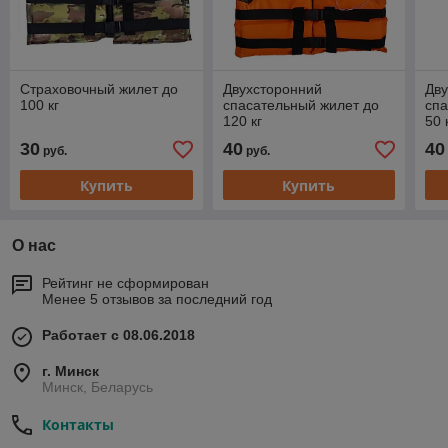
Страховочный жилет до
Двухсторонний
Дв
100 кг
спасательный жилет до
спа
120 кг
50 
30
40
40
руб.
руб.
Купить
Купить
О нас
Рейтинг не сформирован
Менее 5 отзывов за последний год
Работает с 08.06.2018
г. Минск
Минск, Беларусь
Контакты