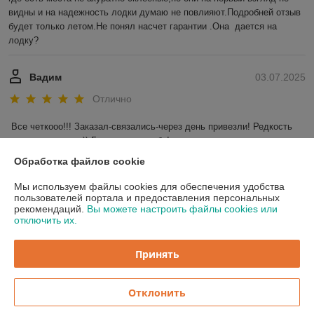
видны и на надежность лодки думаю не повлияют.Подробней отзыв 
будет только летом.Не понял насчет гарантии .Она  дается на 
лодку?
Вадим
03.07.2025
Отлично
Все четкооо!!! Заказал-связались-через день привезли! Редкость 
для наших широт)) Большое спасибо!
Обработка файлов cookie
Показать все отзывы
Мы используем файлы cookies для обеспечения удобства
пользователей портала и предоставления персональных
рекомендаций.
Вы можете настроить файлы cookies или
О нас
отключить их.
Контакты
Принять
Доставка и оплата
Отклонить