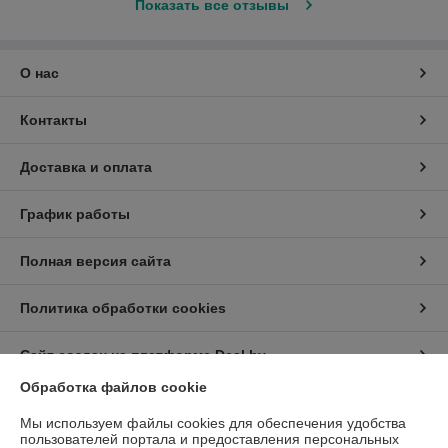
Показать все отзывы
О нас
Контакты
Доставка и оплата
График работы
Полная версия сайта
Политика обработки cookies
Сайт создан на платформе Deal.by
Обработка файлов cookie
Информация для покупателя
Мы используем файлы cookies для обеспечения удобства
пользователей портала и предоставления персональных