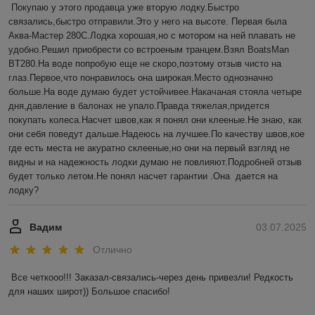
Покупаю у этого продавца уже вторую лодку.Быстро 
связались,быстро отправили.Это у него на высоте. Первая была 
Аква-Мастер 280С.Лодка хорошая,но с мотором на ней плавать не 
удобно.Решил приобрести со встроеным транцем.Взял BoatsMan 
BT280.На воде попробую еще не скоро,поэтому отзыв чисто на 
глаз.Первое,что понравилось она широкая.Место однозначно 
больше.На воде думаю будет устойчивее.Накачаная стояла четыре 
дня,давление в балонах не упало.Правда тяжелая,придется 
покупать колеса.Насчет швов,как я понял они клееные.Не знаю, как 
они себя поведут дальше.Надеюсь на лучшее.По качеству швов,кое 
где есть места не акуратно склееные,но они на первый взгляд не 
видны и на надежность лодки думаю не повлияют.Подробней отзыв 
будет только летом.Не понял насчет гарантии .Она  дается на 
лодку?
Вадим
03.07.2025
Отлично
Все четкооо!!! Заказал-связались-через день привезли! Редкость 
для наших широт)) Большое спасибо!