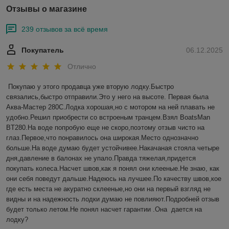
Отзывы о магазине
239 отзывов за всё время
Покупатель
06.12.2025
Отлично
Покупаю у этого продавца уже вторую лодку.Быстро 
связались,быстро отправили.Это у него на высоте. Первая была 
Аква-Мастер 280С.Лодка хорошая,но с мотором на ней плавать не 
удобно.Решил приобрести со встроеным транцем.Взял BoatsMan 
BT280.На воде попробую еще не скоро,поэтому отзыв чисто на 
глаз.Первое,что понравилось она широкая.Место однозначно 
больше.На воде думаю будет устойчивее.Накачаная стояла четыре 
дня,давление в балонах не упало.Правда тяжелая,придется 
покупать колеса.Насчет швов,как я понял они клееные.Не знаю, как 
они себя поведут дальше.Надеюсь на лучшее.По качеству швов,кое 
где есть места не акуратно склееные,но они на первый взгляд не 
видны и на надежность лодки думаю не повлияют.Подробней отзыв 
будет только летом.Не понял насчет гарантии .Она  дается на 
лодку?