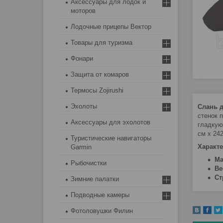
Аксессуары для лодок и
моторов
Лодочные прицепы Вектор
Товары для туризма
Фонари
Защита от комаров
Термосы Zojirushi
Эхолоты
Слань д
стенок 
Аксессуары для эхолотов
гладкую
см x 24
Туристические навигаторы
Характе
Garmin
Ма
Рыбочистки
Ве
Ст
Зимние палатки
Подводные камеры
Фотоловушки Филин