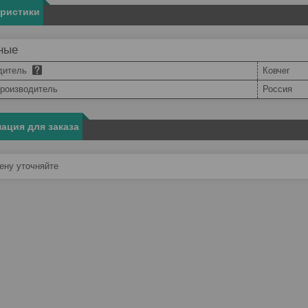
еристики
ные
дитель
Ковчег
производитель
Россия
ация для заказа
ну уточняйте