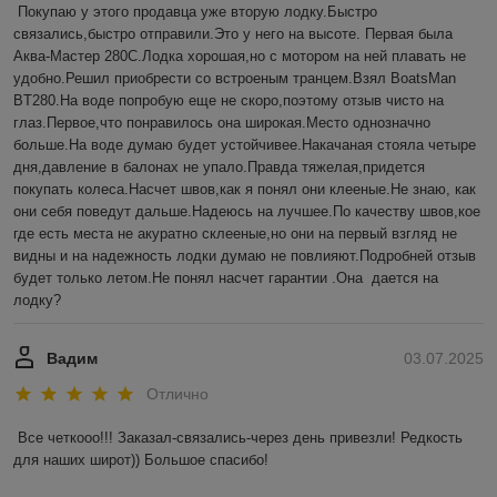
Покупаю у этого продавца уже вторую лодку.Быстро 
связались,быстро отправили.Это у него на высоте. Первая была 
Аква-Мастер 280С.Лодка хорошая,но с мотором на ней плавать не 
удобно.Решил приобрести со встроеным транцем.Взял BoatsMan 
BT280.На воде попробую еще не скоро,поэтому отзыв чисто на 
глаз.Первое,что понравилось она широкая.Место однозначно 
больше.На воде думаю будет устойчивее.Накачаная стояла четыре 
дня,давление в балонах не упало.Правда тяжелая,придется 
покупать колеса.Насчет швов,как я понял они клееные.Не знаю, как 
они себя поведут дальше.Надеюсь на лучшее.По качеству швов,кое 
где есть места не акуратно склееные,но они на первый взгляд не 
видны и на надежность лодки думаю не повлияют.Подробней отзыв 
будет только летом.Не понял насчет гарантии .Она  дается на 
лодку?
Вадим
03.07.2025
Отлично
Все четкооо!!! Заказал-связались-через день привезли! Редкость 
для наших широт)) Большое спасибо!