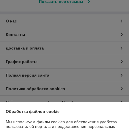
Показать все отзывы
О нас
Контакты
Доставка и оплата
График работы
Полная версия сайта
Политика обработки cookies
Сайт создан на платформе Deal.by
Обработка файлов cookie
Информация для покупателя
Мы используем файлы cookies для обеспечения удобства
пользователей портала и предоставления персональных