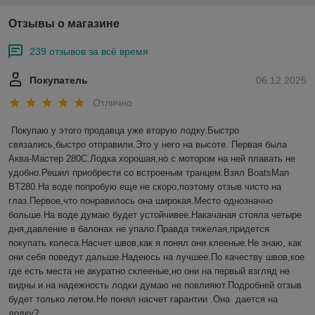
Отзывы о магазине
239 отзывов за всё время
Покупатель
06.12.2025
Отлично
Покупаю у этого продавца уже вторую лодку.Быстро 
связались,быстро отправили.Это у него на высоте. Первая была 
Аква-Мастер 280С.Лодка хорошая,но с мотором на ней плавать не 
удобно.Решил приобрести со встроеным транцем.Взял BoatsMan 
BT280.На воде попробую еще не скоро,поэтому отзыв чисто на 
глаз.Первое,что понравилось она широкая.Место однозначно 
больше.На воде думаю будет устойчивее.Накачаная стояла четыре 
дня,давление в балонах не упало.Правда тяжелая,придется 
покупать колеса.Насчет швов,как я понял они клееные.Не знаю, как 
они себя поведут дальше.Надеюсь на лучшее.По качеству швов,кое 
где есть места не акуратно склееные,но они на первый взгляд не 
видны и на надежность лодки думаю не повлияют.Подробней отзыв 
будет только летом.Не понял насчет гарантии .Она  дается на 
лодку?