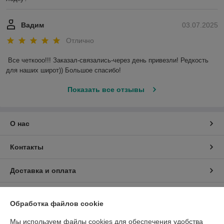
Вадим
03.07.2025
Отлично
Все четкооо!!! Заказал-связались-через день привезли! Редкость 
для наших широт)) Большое спасибо!
Показать все отзывы
О нас
Контакты
Доставка и оплата
График работы
Обработка файлов cookie
Полная версия сайта
Мы используем файлы cookies для обеспечения удобства