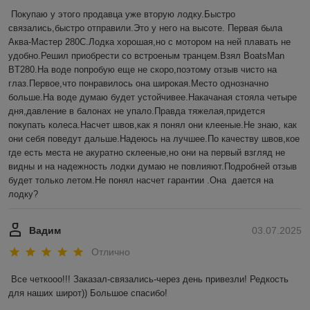
Покупаю у этого продавца уже вторую лодку.Быстро 
связались,быстро отправили.Это у него на высоте. Первая была 
Аква-Мастер 280С.Лодка хорошая,но с мотором на ней плавать не 
удобно.Решил приобрести со встроеным транцем.Взял BoatsMan 
BT280.На воде попробую еще не скоро,поэтому отзыв чисто на 
глаз.Первое,что понравилось она широкая.Место однозначно 
больше.На воде думаю будет устойчивее.Накачаная стояла четыре 
дня,давление в балонах не упало.Правда тяжелая,придется 
покупать колеса.Насчет швов,как я понял они клееные.Не знаю, как 
они себя поведут дальше.Надеюсь на лучшее.По качеству швов,кое 
где есть места не акуратно склееные,но они на первый взгляд не 
видны и на надежность лодки думаю не повлияют.Подробней отзыв 
будет только летом.Не понял насчет гарантии .Она  дается на 
лодку?
Вадим
03.07.2025
Отлично
Все четкооо!!! Заказал-связались-через день привезли! Редкость 
для наших широт)) Большое спасибо!