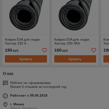
Коврик EVA для лодки
Коврик EVA для лодки
Ков
Хантер 330 А
Хантер 290 ЛКА
Ха
190
160
19
руб.
руб.
Купить
Купить
О нас
Рейтинг не сформирован
Менее 5 отзывов за последний год
Работает с 08.06.2018
г. Минск
Минск, Беларусь