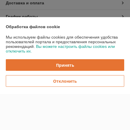
Доставка и оплата
График работы
Обработка файлов cookie
Полная версия сайта
Мы используем файлы cookies для обеспечения удобства
пользователей портала и предоставления персональных
Политика обработки cookies
рекомендаций.
Вы можете настроить файлы cookies или
отключить их.
Сайт создан на платформе Deal.by
Принять
Информация для покупателя
Отклонить
Индивидуальный предприниматель:
ИП Бицан Вадим Михайлович
220089, г. Минск, ул. Папанина, 15-44
Регистрационный номер ЕГР: 193081965
УНП: 193081965
Регистрационный орган: Минский горисполком
Дата регистрации компании: 22.05.2018