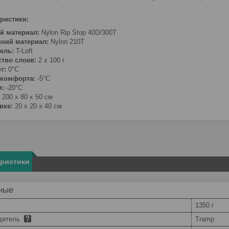
ристики:
й материал:
Nylon Rip Stop 40D/300Т
нний материал:
Nylon 210Т
ель:
T-Loft
тво слоев:
2 х 100 г
т:
0°С
 комфорта:
-5°С
м:
-20°С
200 х 80 х 50 см
вке:
20 x 20 x 40 см
еристики
ные
1350 г
дитель
Tramp