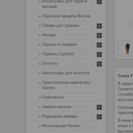
Аксессуары для лодок и
моторов
Лодочные прицепы Вектор
Товары для туризма
Фонари
Защита от комаров
Термосы Zojirushi
Эхолоты
Аксессуары для эхолотов
Tramp 
Туристические навигаторы
В модел
Garmin
Суперто
случайн
Рыбочистки
восстан
Зимние палатки
Спальны
транспо
Подводные камеры
В качес
Фотоловушки Филин
влаги и
высокок