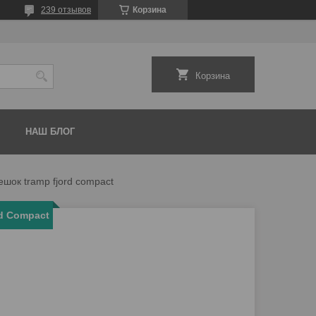
239 отзывов
Корзина
Корзина
НАШ БЛОГ
шок tramp fjord compact
d Compact