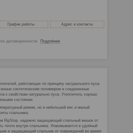
График работы
Адрес и контакты
й
по договоренности
Подробнее
плителей, работающих по принципу натурального пуха.
отанные синтетическим полимером и соединенные
а к свойствам натурально пуха. Утеплитель хорошо
мокшем состоянии.
мпературный режим, но и небольшой вес и малый
риты спальника.
ием RipStop, надежно защищающий спальный мешок от
ть тепло внутри спальника. Упаковывается в удобный
ъем и защищающий спальник от повреждений во время