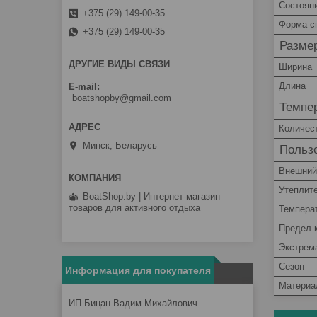
Состоян
+375 (29) 149-00-35
Форма с
+375 (29) 149-00-35
Разме
ДРУГИЕ ВИДЫ СВЯЗИ
Ширина
Длина
E-mail
boatshopby@gmail.com
Темпе
Количес
Минск, Беларусь
Пользо
Внешний
Утеплит
BoatShop.by | Интернет-магазин
товаров для активного отдыха
Темпера
Предел 
Экстрем
Сезон
Информация для покупателя
Материа
ИП Бицан Вадим Михайлович