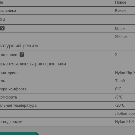
ие
Новое
пальника
Кокон
ры
80 см
200 см
ратурный режим
тво слоев
2
вательские характеристики
 материал
Nylon Rip 
ель
T-Loft
тура комфорта
0°С
комфорта
-5°С
альная температура
-20°С
Любое вре
л подкладки
Nylon 210Т