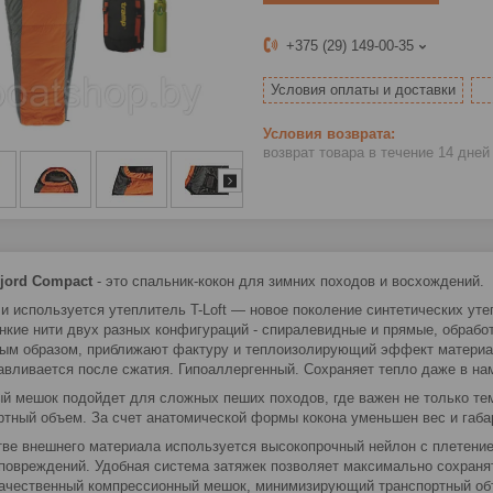
+375 (29) 149-00-35
Условия оплаты и доставки
возврат товара в течение 14 дне
Fjord Compact
- это спальник-кокон для зимних походов и восхождений.
и используется утеплитель T-Loft — новое поколение синтетических уте
нкие нити двух разных конфигураций - спиралевидные и прямые, обраб
ым образом, приближают фактуру и теплоизолирующий эффект материал
авливается после сжатия. Гипоаллергенный. Сохраняет тепло даже в на
й мешок подойдет для сложных пеших походов, где важен не только те
ртный объем. За счет анатомической формы кокона уменьшен вес и габа
тве внешнего материала используется высокопрочный нейлон с плетен
 повреждений. Удобная система затяжек позволяет максимально сохраня
ачественный компрессионный мешок, минимизирующий транспортный об