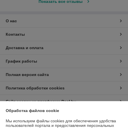
Показать все отзывы
О нас
Контакты
Доставка и оплата
График работы
Полная версия сайта
Политика обработки cookies
Сайт создан на платформе Deal.by
Обработка файлов cookie
Информация для покупателя
Мы используем файлы cookies для обеспечения удобства
пользователей портала и предоставления персональных