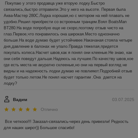
Покупаю у этого продавца уже вторую лодку.Быстро 
связались,быстро отправили.Это у него на высоте. Первая была 
Аква-Мастер 280С.Лодка хорошая,но с мотором на ней плавать не 
удобно.Решил приобрести со встроеным транцем.Взял BoatsMan 
BT280.На воде попробую еще не скоро,поэтому отзыв чисто на 
глаз.Первое,что понравилось она широкая.Место однозначно 
больше.На воде думаю будет устойчивее.Накачаная стояла четыре 
дня,давление в балонах не упало.Правда тяжелая,придется 
покупать колеса.Насчет швов,как я понял они клееные.Не знаю, как 
они себя поведут дальше.Надеюсь на лучшее.По качеству швов,кое 
где есть места не акуратно склееные,но они на первый взгляд не 
видны и на надежность лодки думаю не повлияют.Подробней отзыв 
будет только летом.Не понял насчет гарантии .Она  дается на 
лодку?
Вадим
03.07.2025
Отлично
Все четкооо!!! Заказал-связались-через день привезли! Редкость 
для наших широт)) Большое спасибо!