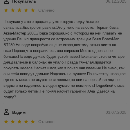
Покупатель
06.12.2025
Отлично
Покупаю у этого продавца уже вторую лодку.Быстро 
связались,быстро отправили.Это у него на высоте. Первая была 
Аква-Мастер 280С.Лодка хорошая,но с мотором на ней плавать не 
удобно.Решил приобрести со встроеным транцем.Взял BoatsMan 
BT280.На воде попробую еще не скоро,поэтому отзыв чисто на 
глаз.Первое,что понравилось она широкая.Место однозначно 
больше.На воде думаю будет устойчивее.Накачаная стояла четыре 
дня,давление в балонах не упало.Правда тяжелая,придется 
покупать колеса.Насчет швов,как я понял они клееные.Не знаю, как 
они себя поведут дальше.Надеюсь на лучшее.По качеству швов,кое 
где есть места не акуратно склееные,но они на первый взгляд не 
видны и на надежность лодки думаю не повлияют.Подробней отзыв 
будет только летом.Не понял насчет гарантии .Она  дается на 
лодку?
Вадим
03.07.2025
Отлично