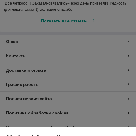
Все четкооо!!! Заказал-связались-через день привезли! Редкость 
для наших широт)) Большое спасибо!
Показать все отзывы
О нас
Контакты
Доставка и оплата
График работы
Полная версия сайта
Политика обработки cookies
Сайт создан на платформе Deal.by