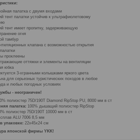
ристики:
лойная палатка с двумя входами
ий тент палатки устойчив к ультрафиолетовому
нию
ий тент имеет пропитку, задерживающую
транение огня
ой тамбур
ентиляционных клапана с возможностью открытия
 палатки
вы проклеены
отражающие оттяжки и элементы на вентиляции
ая юбка
ектуется 3-хгранными колышками яркого цвета
ьна для серьезных туристических походов в любое
ода и любых погодных условиях
ужбы - неограничен!
0% полиэстер 75D/190T Diamond RipStop PU, 8000 мм в ст
няя палатка:
100% дышащий полиэстер RipStop
% полиэстер 75D/190T 10000 мм в ст
cплав ALU 7006 8,5 мм
в упаковке:
22x45x24 см
ура японской фирмы YKK!