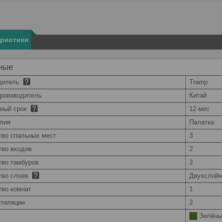
еристики
ные
дитель
Tramp
производитель
Китай
йный срок
12 мес
елия
Палатка
тво спальных мест
3
тво входов
2
тво тамбуров
2
тво слоев
Двухслойн
тво комнат
1
нтиляции
2
Зелёны