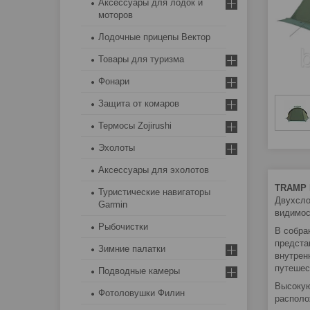
Аксессуары для лодок и
моторов
Лодочные прицепы Вектор
Товары для туризма
Фонари
Защита от комаров
Термосы Zojirushi
Эхолоты
Аксессуары для эхолотов
TRAMP 
Туристические навигаторы
Двухсло
Garmin
видимос
Рыбочистки
В собра
предста
Зимние палатки
внутрен
путешес
Подводные камеры
Высокую
Фотоловушки Филин
располо