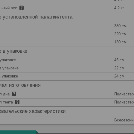
ьный вес
4.2 кг
 установленной палатки/тента
380 см
220 см
130 см
 в упаковке
упаковке
45 см
в упаковке
22 см
 упаковке
24 см
иал изготовления
л дна
Полиэстер
л тента
Полиэстер
вательские характеристики
Всесезонн