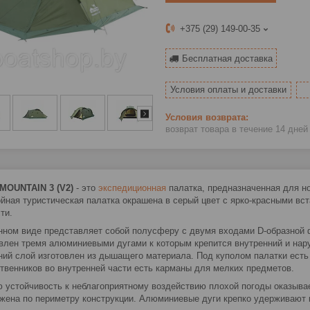
+375 (29) 149-00-35
Бесплатная доставка
Условия оплаты и доставки
возврат товара в течение 14 дне
MOUNTAIN 3 (V2)
- это
экспедиционная
палатка, предназначенная для но
йная туристическая палатка окрашена в серый цвет с ярко-красными вст
ти.
нном виде представляет собой полусферу с двумя входами D-образной
влен тремя алюминиевыми дугами к которым крепится внутренний и наруж
ний слой изготовлен из дышащего материала. Под куполом палатки есть
твенников во внутренней части есть карманы для мелких предметов.
 устойчивость к неблагоприятному воздействию плохой погоды оказывае
жена по периметру конструкции. Алюминиевые дуги крепко удерживают 