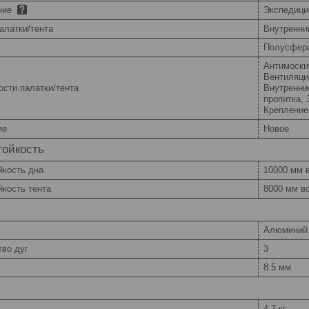
ние
Экспедици
алатки/тента
Внутренни
Полусфер
Антимоски
Вентиляци
сти палатки/тента
Внутренни
пропитка,
Крепление
ие
Новое
тойкость
йкость дна
10000 мм в
кость тента
8000 мм во
Алюминий
тво дуг
3
8.5 мм
4.7 кг