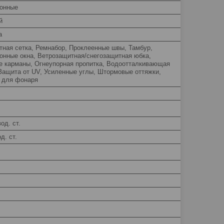
онные
й
а
тная сетка, Ремнабор, Проклеенные швы, Тамбур,
онные окна, Ветрозащитная/снегозащитная юбка,
е карманы, Огнеупорная пропитка, Водоотталкивающая
 Защита от UV, Усиленные углы, Штормовые оттяжки,
 для фонаря
од. ст.
д. ст.