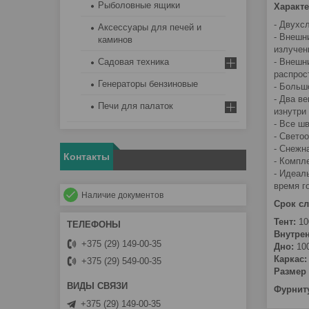
Рыболовные ящики
Характе
- Двухс
Аксессуары для печей и
- Внешн
каминов
излуче
- Внешн
Садовая техника
распрос
Генераторы бензиновые
- Больш
- Два в
Печи для палаток
изнутри
- Все ш
- Свето
- Снежн
Контакты
- Компл
- Идеал
время г
Наличие документов
Срок сл
Тент:
10
Внутрен
+375 (29) 149-00-35
Дно:
100
Каркас:
+375 (29) 549-00-35
Размер 
Фурнит
+375 (29) 149-00-35