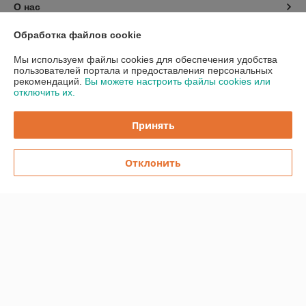
О нас
Обработка файлов cookie
Контакты
Мы используем файлы cookies для обеспечения удобства
пользователей портала и предоставления персональных
Доставка и оплата
рекомендаций.
Вы можете настроить файлы cookies или
отключить их.
График работы
Принять
Полная версия сайта
Отклонить
Политика обработки cookies
Сайт создан на платформе Deal.by
Информация для покупателя
Индивидуальный предприниматель:
ИП Бицан Вадим Михайлович
220089, г. Минск, ул. Папанина, 15-44
Регистрационный номер ЕГР: 193081965