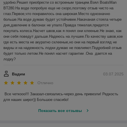
удобно.Решил приобрести со встроеным транцем.Взял BoatsMan 
BT280.На воде попробую еще не скоро,поэтому отзыв чисто на 
глаз.Первое,что понравилось она широкая.Место однозначно 
больше.На воде думаю будет устойчивее.Накачаная стояла четыре 
дня,давление в балонах не упало.Правда тяжелая,придется 
покупать колеса.Насчет швов,как я понял они клееные.Не знаю, как 
они себя поведут дальше.Надеюсь на лучшее.По качеству швов,кое 
где есть места не акуратно склееные,но они на первый взгляд не 
видны и на надежность лодки думаю не повлияют.Подробней отзыв 
будет только летом.Не понял насчет гарантии .Она  дается на 
лодку?
Вадим
03.07.2025
Отлично
Все четкооо!!! Заказал-связались-через день привезли! Редкость 
для наших широт)) Большое спасибо!
Показать все отзывы