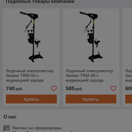
Подобные товары компании
Лодочный электромотор
Лодочный электромотор
Ло
Seatan TRM-55 с
Seatan TRM-40 с
Sea
индикацией заряда
индикацией заряда
инд
740
585
60
руб.
руб.
Купить
Купить
О нас
Рейтинг не сформирован