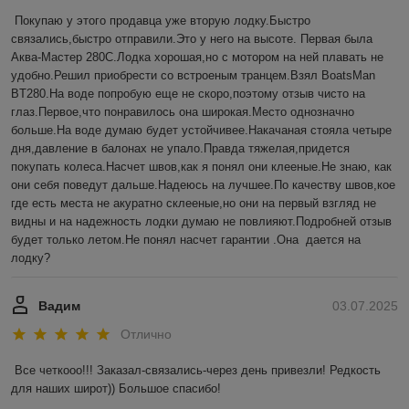
Покупаю у этого продавца уже вторую лодку.Быстро 
связались,быстро отправили.Это у него на высоте. Первая была 
Аква-Мастер 280С.Лодка хорошая,но с мотором на ней плавать не 
удобно.Решил приобрести со встроеным транцем.Взял BoatsMan 
BT280.На воде попробую еще не скоро,поэтому отзыв чисто на 
глаз.Первое,что понравилось она широкая.Место однозначно 
больше.На воде думаю будет устойчивее.Накачаная стояла четыре 
дня,давление в балонах не упало.Правда тяжелая,придется 
покупать колеса.Насчет швов,как я понял они клееные.Не знаю, как 
они себя поведут дальше.Надеюсь на лучшее.По качеству швов,кое 
где есть места не акуратно склееные,но они на первый взгляд не 
видны и на надежность лодки думаю не повлияют.Подробней отзыв 
будет только летом.Не понял насчет гарантии .Она  дается на 
лодку?
Вадим
03.07.2025
Отлично
Все четкооо!!! Заказал-связались-через день привезли! Редкость 
для наших широт)) Большое спасибо!