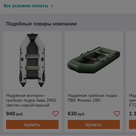
Все условия оплаты
Подобные товары компании
Надувная моторно-
Надувная гребная лодка
На
гребная лодка Аква 2800
ПВХ Феникс 280
гре
светло-серый/черный
FT
940
630
1 
руб.
руб.
Купить
Купить