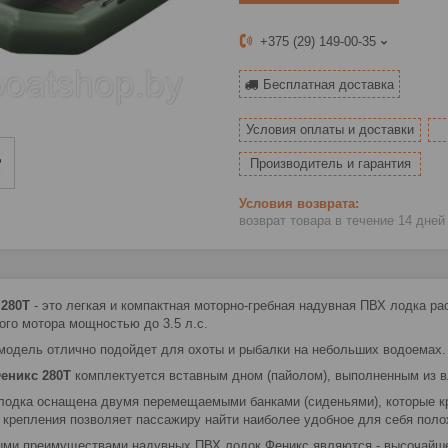
+375 (29) 149-00-35
Бесплатная доставка
Условия оплаты и доставки
Производитель и гарантия
возврат товара в течение 14 дне
 280Т
- это легкая и компактная моторно-гребная надувная ПВХ лодка р
ого мотора мощностью до 3.5 л.с.
модель отлично подойдет для охоты и рыбалки на небольших водоемах.
еникс 280Т
комплектуется вставным дном (пайолом), выполненным из 
 лодка оснащена двумя перемещаемыми банками (сиденьями), которые кр
 крепления позволяет пассажиру найти наиболее удобное для себя поло
ми преимуществами надувных ПВХ лодок Феникс являются - высочайшее