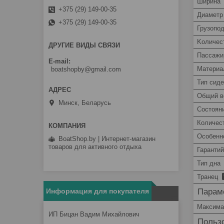
Ширина
+375 (29) 149-00-35
Диаметр
+375 (29) 149-00-35
Грузопо
Kоличес
ДРУГИЕ ВИДЫ СВЯЗИ
Пассажи
E-mail
Материа
boatshopby@gmail.com
Тип сид
Общий в
Минск, Беларусь
Состоян
Количес
Особенн
BoatShop.by | Интернет-магазин
товаров для активного отдыха
Гаранти
Тип дна
Транец
Парам
Информация для покупателя
Максима
ИП Бицан Вадим Михайлович
Пользо