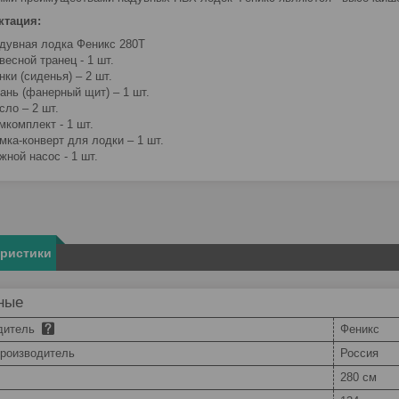
ктация:
дувная лодка Феникс 280T
весной транец - 1 шт.
нки (сиденья) – 2 шт.
ань (фанерный щит) – 1 шт.
сло – 2 шт.
мкомплект - 1 шт.
мка-конверт для лодки – 1 шт.
жной насос - 1 шт.
еристики
ные
дитель
Феникс
производитель
Россия
280 см