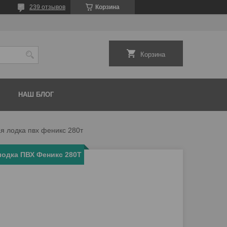
239 отзывов
Корзина
Корзина
НАШ БЛОГ
я лодка пвх феникс 280т
лодка ПВХ Феникс 280Т