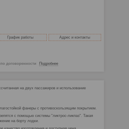
График работы
Адрес и контакты
й
по договоренности
Подробнее
ассчитанная на двух пассажиров и использование
влагостойкой фанеры с противоскользящим покрытием.
епятся с помощью системы "ликтрос-ликпаз". Такая
жение на борту лодки.
 качество изготовления и доступная цена.