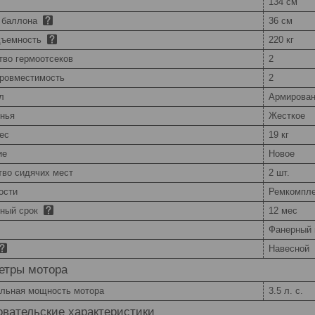
134 см
 баллона
36 см
дъемность
220 кг
тво гермоотсеков
2
ровместимость
2
л
Армирова
енья
Жесткое
ес
19 кг
ие
Новое
тво сидячих мест
2 шт.
ости
Ремкомпле
йный срок
12 мес
Фанерный 
Навесной
етры мотора
льная мощность мотора
3.5 л. с.
вательские характеристики