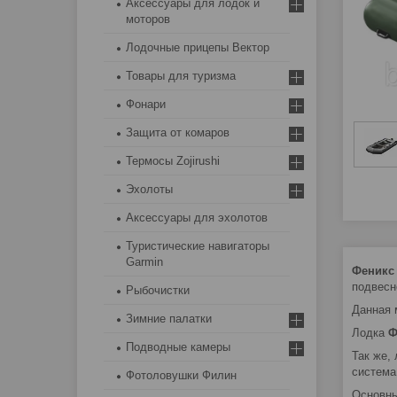
Аксессуары для лодок и
моторов
Лодочные прицепы Вектор
Товары для туризма
Фонари
Защита от комаров
Термосы Zojirushi
Эхолоты
Аксессуары для эхолотов
Туристические навигаторы
Garmin
Феникс
подвесн
Рыбочистки
Данная 
Зимние палатки
Лодка
Ф
Подводные камеры
Так же,
система
Фотоловушки Филин
Основны