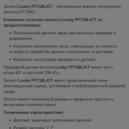
Эхолот
Lucky FF718LiCT
-
обновленная версия популярного
эхолота FF718Li.
Ключевые отличия эхолота Lucky FF718LiCT от
предшественника:
Полноценный цветной экран увеличенного размера и
разрешения.
Улучшена электронная часть, отвечающая за точность
и скорость обработки данных получаемых от датчиков.
Изменена конструкция проводного датчика.
Проводной датчик эхолота
Lucky FF718LiCT
имеет луч с
углом 60° и частотой 200 кГц.
Эхолот
Lucky FF718LiCT
имеет прорезиненный пыле-
влагозащитный корпус, устойчивый к неблагоприятной влажной
среде.
Эхолот имеет компактный размер и предельно простое и
интуитивно понятное меню.
Технические характеристики:
Дисплей: жидкокристаллический цветной
Размер дисплея: 2,7"​