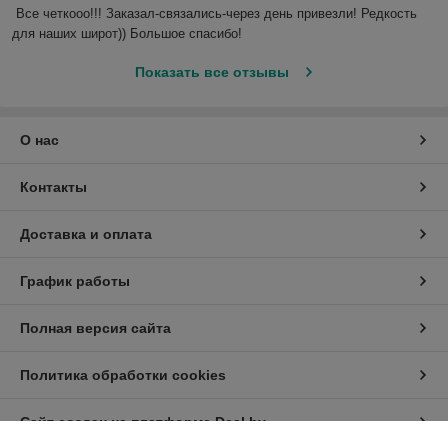
Все четкооо!!! Заказал-связались-через день привезли! Редкость 
для наших широт)) Большое спасибо!
Показать все отзывы
О нас
Контакты
Доставка и оплата
График работы
Полная версия сайта
Политика обработки cookies
Сайт создан на платформе Deal.by