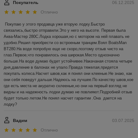
Покупатель
06.12.2025
Отлично
Покупаю у этого продавца уже вторую лодку.Быстро 
связались,быстро отправили.Это у него на высоте. Первая была 
Аква-Мастер 280С.Лодка хорошая,но с мотором на ней плавать не 
удобно.Решил приобрести со встроеным транцем.Взял BoatsMan 
BT280.На воде попробую еще не скоро,поэтому отзыв чисто на 
глаз.Первое,что понравилось она широкая.Место однозначно 
больше.На воде думаю будет устойчивее.Накачаная стояла четыре 
дня,давление в балонах не упало.Правда тяжелая,придется 
покупать колеса.Насчет швов,как я понял они клееные.Не знаю, как 
они себя поведут дальше.Надеюсь на лучшее.По качеству швов,кое 
где есть места не акуратно склееные,но они на первый взгляд не 
видны и на надежность лодки думаю не повлияют.Подробней отзыв 
будет только летом.Не понял насчет гарантии .Она  дается на 
лодку?
Вадим
03.07.2025
Отлично