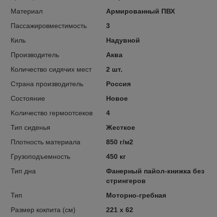
Материал
Армированный ПВХ
Пассажировместимость
3
Киль
Надувной
Производитель
Аква
Количество сидячих мест
2 шт.
Страна производитель
Россия
Состояние
Новое
Kоличество гермоотсеков
4
Тип сиденья
Жесткое
Плотность материала
850 г/м2
Грузоподъемность
450 кг
Тип дна
Фанерный пайол-книжка без
стрингеров
Тип
Моторно-гребная
Размер кокпита (см)
221 х 62