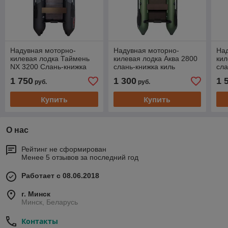
Надувная моторно-
Надувная моторно-
На
килевая лодка Таймень
килевая лодка Аква 2800
кил
NX 3200 Слань-книжка
слань-книжка киль
сла
киль "Комби" графит/
зеленый
гр
1 750
1 300
1 
руб.
руб.
черный
Купить
Купить
О нас
Рейтинг не сформирован
Менее 5 отзывов за последний год
Работает с 08.06.2018
г. Минск
Минск, Беларусь
Контакты