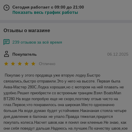
Сегодня работает с 09:00 до 21:00
Показать весь график работы
Отзывы о магазине
239 отзывов за всё время
Покупатель
06.12.2025
Отлично
Покупаю у этого продавца уже вторую лодку.Быстро 
связались,быстро отправили.Это у него на высоте. Первая была 
Аква-Мастер 280С.Лодка хорошая,но с мотором на ней плавать не 
удобно.Решил приобрести со встроеным транцем.Взял BoatsMan 
BT280.На воде попробую еще не скоро,поэтому отзыв чисто на 
глаз.Первое,что понравилось она широкая.Место однозначно 
больше.На воде думаю будет устойчивее.Накачаная стояла четыре 
дня,давление в балонах не упало.Правда тяжелая,придется 
покупать колеса.Насчет швов,как я понял они клееные.Не знаю, как 
они себя поведут дальше.Надеюсь на лучшее.По качеству швов,кое 