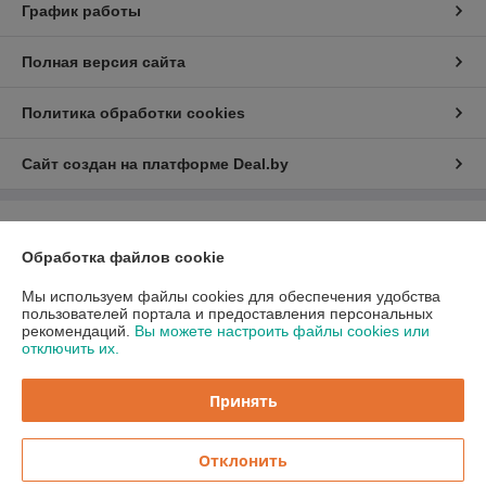
График работы
Полная версия сайта
Политика обработки cookies
Сайт создан на платформе Deal.by
Информация для покупателя
Обработка файлов cookie
Индивидуальный предприниматель:
ИП Бицан Вадим Михайлович
220089, г. Минск, ул. Папанина, 15-44
Мы используем файлы cookies для обеспечения удобства
пользователей портала и предоставления персональных
Регистрационный номер ЕГР: 193081965
рекомендаций.
Вы можете настроить файлы cookies или
отключить их.
УНП: 193081965
Регистрационный орган: Минский горисполком
Принять
Дата регистрации компании: 22.05.2018
Отклонить