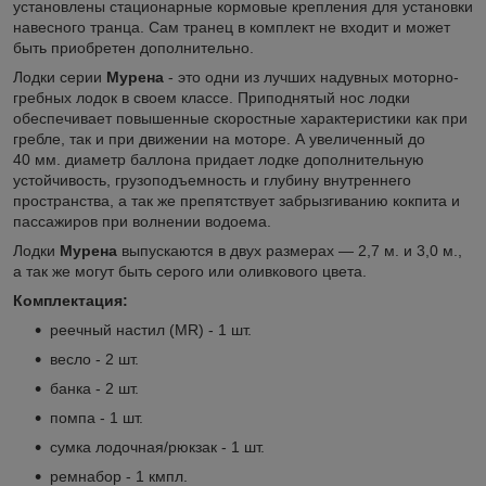
установлены стационарные кормовые крепления для установки
навесного транца. Сам транец в комплект не входит и может
быть приобретен дополнительно.
Лодки серии
Мурена
- это одни из лучших надувных моторно-
гребных лодок в своем классе. Приподнятый нос лодки
обеспечивает повышенные скоростные характеристики как при
гребле, так и при движении на моторе. А увеличенный до
40 мм. диаметр баллона придает лодке дополнительную
устойчивость, грузоподъемность и глубину внутреннего
пространства, а так же препятствует забрызгиванию кокпита и
пассажиров при волнении водоема.
Лодки
Мурена
выпускаются в двух размерах — 2,7 м. и 3,0 м.,
а так же могут быть серого или оливкового цвета.
Комплектация:
реечный настил (MR) - 1 шт.
весло - 2 шт.
банка - 2 шт.
помпа - 1 шт.
сумка лодочная/рюкзак - 1 шт.
ремнабор - 1 кмпл.