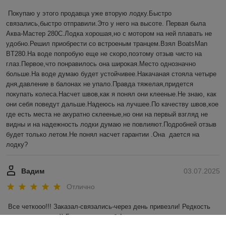
Покупаю у этого продавца уже вторую лодку.Быстро 
связались,быстро отправили.Это у него на высоте. Первая была 
Аква-Мастер 280С.Лодка хорошая,но с мотором на ней плавать не 
удобно.Решил приобрести со встроеным транцем.Взял BoatsMan 
BT280.На воде попробую еще не скоро,поэтому отзыв чисто на 
глаз.Первое,что понравилось она широкая.Место однозначно 
больше.На воде думаю будет устойчивее.Накачаная стояла четыре 
дня,давление в балонах не упало.Правда тяжелая,придется 
покупать колеса.Насчет швов,как я понял они клееные.Не знаю, как 
они себя поведут дальше.Надеюсь на лучшее.По качеству швов,кое 
где есть места не акуратно склееные,но они на первый взгляд не 
видны и на надежность лодки думаю не повлияют.Подробней отзыв 
будет только летом.Не понял насчет гарантии .Она  дается на 
лодку?
Вадим
03.07.2025
Отлично
Все четкооо!!! Заказал-связались-через день привезли! Редкость 
для наших широт)) Большое спасибо!