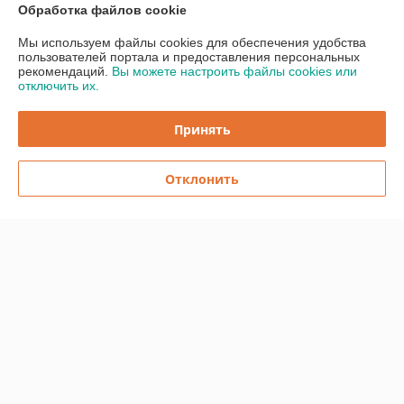
Обработка файлов cookie
Показать все отзывы
Мы используем файлы cookies для обеспечения удобства
пользователей портала и предоставления персональных
рекомендаций.
Вы можете настроить файлы cookies или
О нас
отключить их.
Контакты
Принять
Доставка и оплата
Отклонить
График работы
Полная версия сайта
Политика обработки cookies
Сайт создан на платформе Deal.by
Информация для покупателя