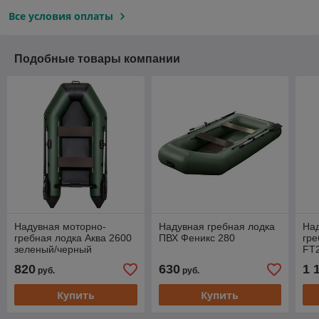
Все условия оплаты
Подобные товары компании
Надувная моторно-
Надувная гребная лодка
На
гребная лодка Аква 2600
ПВХ Феникс 280
гре
зеленый/черный
FT
820
630
1 
руб.
руб.
Купить
Купить